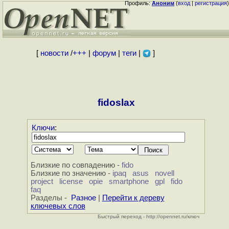
Профиль:
Аноним
(
вход
|
регистрация
)
[
новости
/
+++
|
форум
|
теги
|
]
fidoslax
Ключи
:
Близкие по совпадению -
fido
Близкие по значению -
ipaq
asus
novell
project
license
opie
smartphone
gpl
fido
faq
Разделы -
Разное
|
Перейти к дереву
ключевых слов
Быстрый переход - http://opennet.ru/ключ