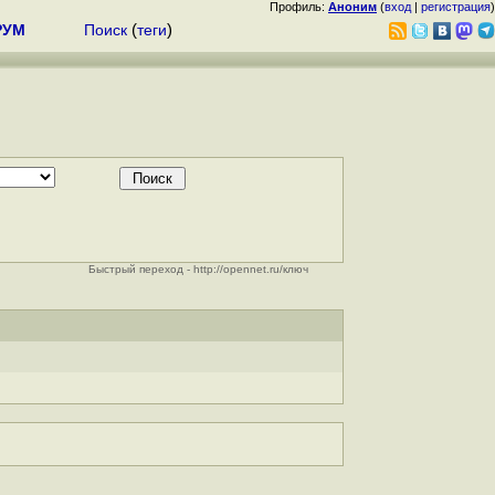
Профиль:
Аноним
(
вход
|
регистрация
)
РУМ
Поиск
(
теги
)
Быстрый переход - http://opennet.ru/ключ