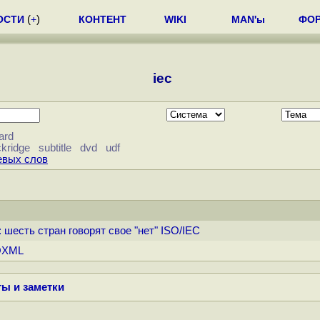
ОСТИ
(
+
)
КОНТЕНТ
WIKI
MAN'ы
ФО
iec
ard
ckridge
subtitle
dvd
udf
евых слов
 шесть стран говорят свое "нет" ISO/IEC
OOXML
ы и заметки