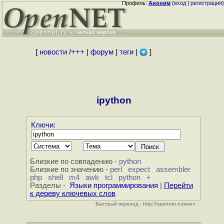
Профиль:
Аноним
(
вход
|
регистрация
)
[
новости
/
+++
|
форум
|
теги
|
]
ipython
Ключи
:
Близкие по совпадению -
python
Близкие по значению -
perl
expect
assembler
php
shell
m4
awk
tcl
python
+
Разделы -
Языки программирования
|
Перейти
к дереву ключевых слов
Быстрый переход - http://opennet.ru/ключ