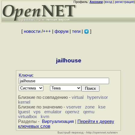
Профиль:
Аноним
(
вход
|
регистрация
)
[
новости
/
+++
|
форум
|
теги
|
]
jailhouse
Ключи
:
Близкие по совпадению -
virtual
hypervisor
kernel
Близкие по значению -
vserver
zone
kse
lguest
vps
emulator
openvz
qemu
virtualbox
kvm
Разделы -
Виртуализация
|
Перейти к дереву
ключевых слов
Быстрый переход - http://opennet.ru/ключ