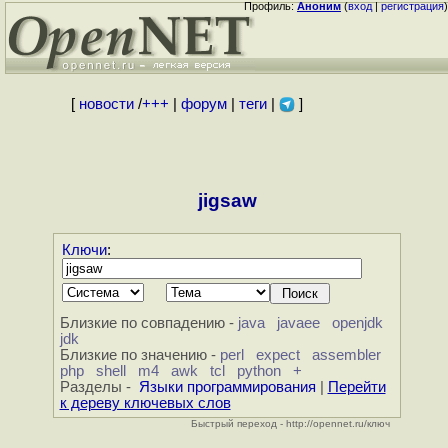
Профиль:
Аноним
(
вход
|
регистрация
)
[
новости
/
+++
|
форум
|
теги
|
]
jigsaw
Ключи
:
Близкие по совпадению -
java
javaee
openjdk
jdk
Близкие по значению -
perl
expect
assembler
php
shell
m4
awk
tcl
python
+
Разделы -
Языки программирования
|
Перейти
к дереву ключевых слов
Быстрый переход - http://opennet.ru/ключ