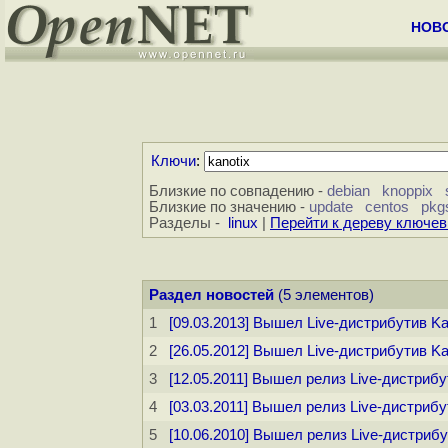
НОВ
Ключи
:
Близкие по совпадению -
debian
knoppix
Близкие по значению -
update
centos
pkg
Разделы -
linux
|
Перейти к дереву ключе
Раздел новостей
(5 элементов)
1
[09.03.2013] Вышел Live-дистрибутив Ka
2
[26.05.2012] Вышел Live-дистрибутив Ka
3
[12.05.2011] Вышел релиз Live-дистрибу
4
[03.03.2011] Вышел релиз Live-дистрибу
5
[10.06.2010] Вышел релиз Live-дистрибу