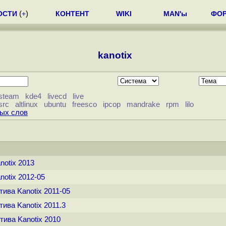
ОСТИ
(
+
)
КОНТЕНТ
WIKI
MAN'ы
ФО
kanotix
steam
kde4
livecd
live
src
altlinux
ubuntu
freesco
ipcop
mandrake
rpm
lilo
вых слов
notix 2013
notix 2012-05
тива Kanotix 2011-05
тива Kanotix 2011.3
тива Kanotix 2010