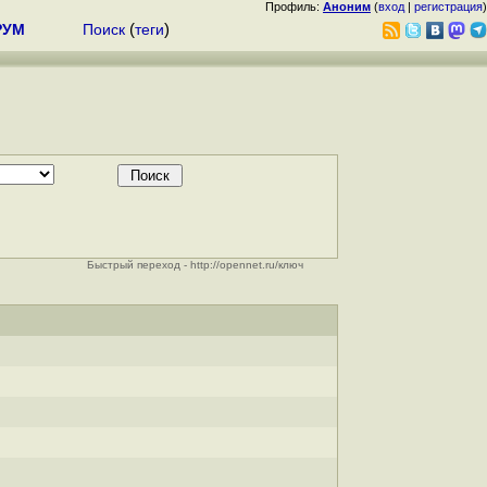
Профиль:
Аноним
(
вход
|
регистрация
)
РУМ
Поиск
(
теги
)
Быстрый переход - http://opennet.ru/ключ