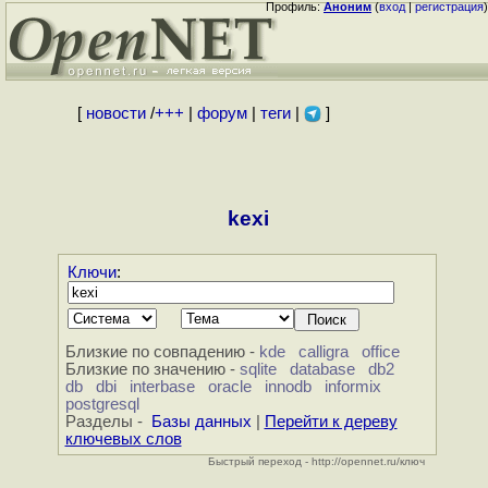
Профиль:
Аноним
(
вход
|
регистрация
)
[
новости
/
+++
|
форум
|
теги
|
]
kexi
Ключи
:
Близкие по совпадению -
kde
calligra
office
Близкие по значению -
sqlite
database
db2
db
dbi
interbase
oracle
innodb
informix
postgresql
Разделы -
Базы данных
|
Перейти к дереву
ключевых слов
Быстрый переход - http://opennet.ru/ключ