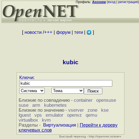
Профиль:
Аноним
(
вход
|
регистрация
)
[
новости
/
+++
|
форум
|
теги
|
]
kubic
Ключи
:
Близкие по совпадению -
container
opensuse
suse
arm
kubernetes
Близкие по значению -
vserver
zone
kse
lguest
vps
emulator
openvz
qemu
virtualbox
kvm
Разделы -
Виртуализация
|
Перейти к дереву
ключевых слов
Быстрый переход - http://opennet.ru/ключ