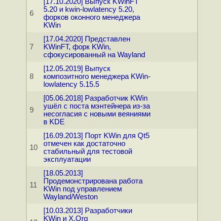
[17.10.2020] Выпуск KWinFT
5.20 и kwin-lowlatency 5.20,
6
форков оконного менеджера
KWin
[17.04.2020] Представлен
7
KWinFT, форк KWin,
сфокусированный на Wayland
[12.05.2019] Выпуск
8
композитного менеджера KWin-
lowlatency 5.15.5
[05.06.2018] Разработчик KWin
ушёл с поста мэнтейнера из-за
9
несогласия с новыми веяниями
в KDE
[16.09.2013] Порт KWin для Qt5
отмечен как достаточно
10
стабильный для тестовой
эксплуатации
[18.05.2013]
Продемонстрирована работа
11
KWin под управлением
Wayland/Weston
[10.03.2013] Разработчики
KWin и X.Org