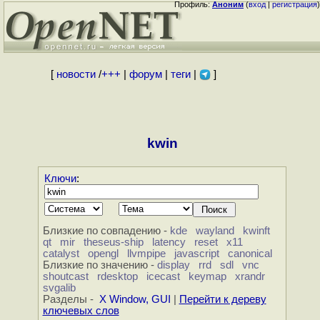
Профиль:
Аноним
(
вход
|
регистрация
)
[
новости
/
+++
|
форум
|
теги
|
]
kwin
Ключи
:
Близкие по совпадению -
kde
wayland
kwinft
qt
mir
theseus-ship
latency
reset
x11
catalyst
opengl
llvmpipe
javascript
canonical
Близкие по значению -
display
rrd
sdl
vnc
shoutcast
rdesktop
icecast
keymap
xrandr
svgalib
Разделы -
X Window, GUI
|
Перейти к дереву
ключевых слов