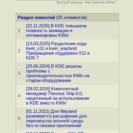
Быстрый переход - http://opennet.ru/ключ
Раздел новостей
(25 элементов)
[22.11.2025] В KDE повышена
1
плавность анимации и
оптимизирован KWin
[13.03.2025] Разделение кода
kwin_x11 и kwin_wayland.
2
Прекращение поддержки X11 в
KDE 7
[29.06.2024] В KDE решены
проблемы с
3
производительностью KWin на
старом оборудовании
[28.02.2024] Композитный
менеджер Theseus Ship 6.0,
4
нацеленный на использование
в KDE вместо KWin
[01.11.2021] Для Wayland
развивается расширение для
5
перезапуска оконной среды
без остановки приложений