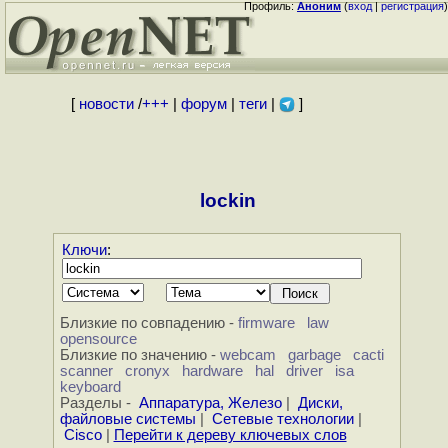
Профиль:
Аноним
(
вход
|
регистрация
)
[
новости
/
+++
|
форум
|
теги
|
]
lockin
Ключи
:
Близкие по совпадению -
firmware
law
opensource
Близкие по значению -
webcam
garbage
cacti
scanner
cronyx
hardware
hal
driver
isa
keyboard
Разделы -
Аппаратура, Железо
|
Диски,
файловые системы
|
Сетевые технологии
|
Cisco
|
Перейти к дереву ключевых слов