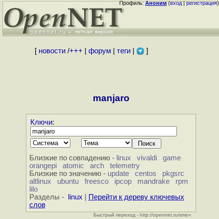
Профиль:
Аноним
(
вход
|
регистрация
)
[
новости
/
+++
|
форум
|
теги
|
]
manjaro
Ключи
:
Близкие по совпадению -
linux
vivaldi
game
orangepi
atomic
arch
telemetry
Близкие по значению -
update
centos
pkgsrc
altlinux
ubuntu
freesco
ipcop
mandrake
rpm
lilo
Разделы -
linux
|
Перейти к дереву ключевых
слов
Быстрый переход - http://opennet.ru/ключ