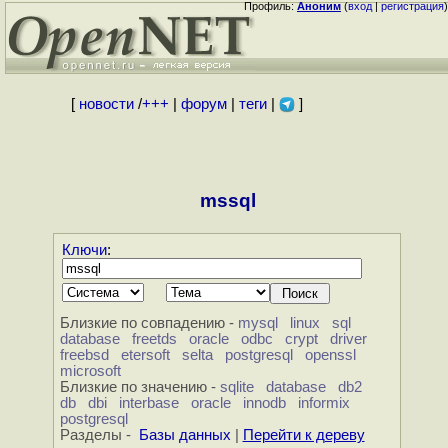
Профиль:
Аноним
(
вход
|
регистрация
)
[
новости
/
+++
|
форум
|
теги
|
]
mssql
Ключи
:
Близкие по совпадению -
mysql
linux
sql
database
freetds
oracle
odbc
crypt
driver
freebsd
etersoft
selta
postgresql
openssl
microsoft
Близкие по значению -
sqlite
database
db2
db
dbi
interbase
oracle
innodb
informix
postgresql
Разделы -
Базы данных
|
Перейти к дереву