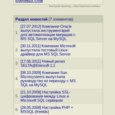
ключевых слов
Быстрый переход - http://opennet.ru/ключ
Раздел новостей
(7 элементов)
[27.07.2012] Компания Oracle
выпустила инструментарий
1
для автоматизации миграции с
MS SQL Server на MySQL
[30.11.2011] Компания Microsoft
2
выпустила тестовый Linux-
драйвер для MS SQL Server
[17.06.2011] Новый релиз
3
SELTA@Etersoft 1.1
[08.10.2009] Компания Sun
Microsystems выпустила
4
руководство по переходу с MS
SQL на MySQL
[21.10.2008] Настройка SSL-
5
шифрования между Linux и
Microsoft SQL сервером
[28.05.2008] Настройка PHP +
6
MSSQL (freetds)