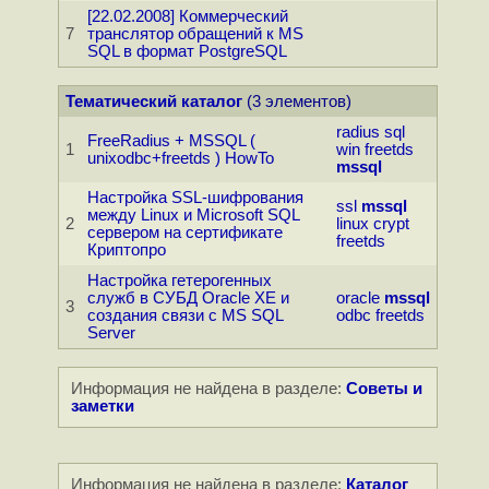
[22.02.2008] Коммерческий
7
транслятор обращений к MS
SQL в формат PostgreSQL
Тематический каталог
(3 элементов)
radius
sql
FreeRadius + MSSQL (
1
win
freetds
unixodbc+freetds ) HowTo
mssql
Настройка SSL-шифрования
ssl
mssql
между Linux и Microsoft SQL
2
linux
crypt
сервером на сертификате
freetds
Криптопро
Настройка гетерогенных
служб в СУБД Oracle XE и
oracle
mssql
3
создания связи с MS SQL
odbc
freetds
Server
Информация не найдена в разделе:
Советы и
заметки
Информация не найдена в разделе:
Каталог