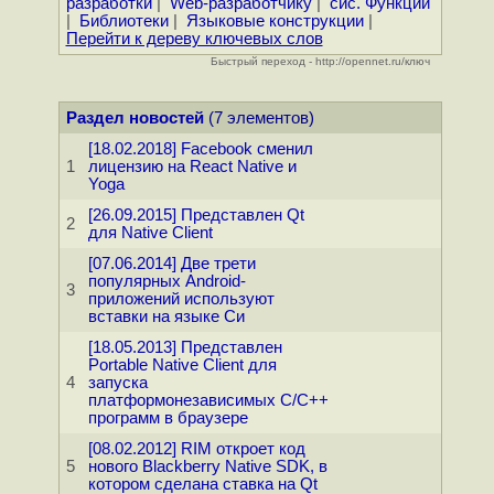
разработки
|
Web-разработчику
|
сис. Функции
|
Библиотеки
|
Языковые конструкции
|
Перейти к дереву ключевых слов
Быстрый переход - http://opennet.ru/ключ
Раздел новостей
(7 элементов)
[18.02.2018] Facebook сменил
1
лицензию на React Native и
Yoga
[26.09.2015] Представлен Qt
2
для Native Client
[07.06.2014] Две трети
популярных Android-
3
приложений используют
вставки на языке Си
[18.05.2013] Представлен
Portable Native Client для
4
запуска
платформонезависимых C/C++
программ в браузере
[08.02.2012] RIM откроет код
5
нового Blackberry Native SDK, в
котором сделана ставка на Qt