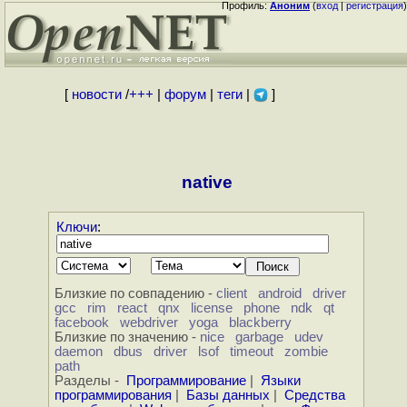
Профиль:
Аноним
(
вход
|
регистрация
)
[
новости
/
+++
|
форум
|
теги
|
]
native
Ключи
:
Близкие по совпадению -
client
android
driver
gcc
rim
react
qnx
license
phone
ndk
qt
facebook
webdriver
yoga
blackberry
Близкие по значению -
nice
garbage
udev
daemon
dbus
driver
lsof
timeout
zombie
path
Разделы -
Программирование
|
Языки
программирования
|
Базы данных
|
Средства