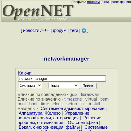
Профиль:
Аноним
(
вход
|
регистрация
)
[
новости
/
+++
|
форум
|
теги
|
]
networkmanager
Ключи
:
Близкие по совпадению -
guix
libreswan
Близкие по значению -
timezone
virtual
bsm
print
boot
time
clock
setup
init
install
Разделы -
Системное администрирование
|
Аппаратура, Железо
|
Управление
пользователями, авторизация
|
Решение
проблем, оптимизация
|
ОС специфика
|
Бэкап, синхронизация, файлы
|
Системные