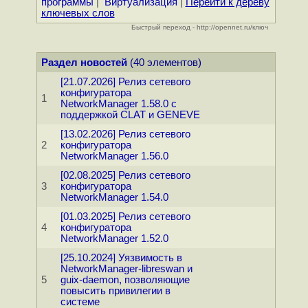
программы
|
Виртуализация
|
Перейти к дереву
ключевых слов
Быстрый переход - http://opennet.ru/ключ
Раздел новостей
(40 элементов)
[21.07.2026] Релиз сетевого
конфигуратора
1
NetworkManager 1.58.0 с
поддержкой CLAT и GENEVE
[13.02.2026] Релиз сетевого
2
конфигуратора
NetworkManager 1.56.0
[02.08.2025] Релиз сетевого
3
конфигуратора
NetworkManager 1.54.0
[01.03.2025] Релиз сетевого
4
конфигуратора
NetworkManager 1.52.0
[25.10.2024] Уязвимость в
NetworkManager-libreswan и
5
guix-daemon, позволяющие
повысить привилегии в
системе