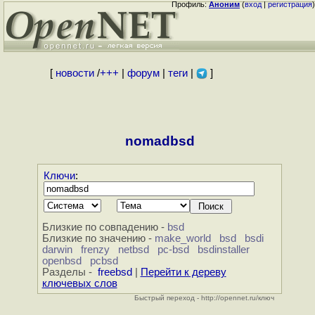
Профиль:
Аноним
(
вход
|
регистрация
)
[
новости
/
+++
|
форум
|
теги
|
]
nomadbsd
Ключи
:
Близкие по совпадению -
bsd
Близкие по значению -
make_world
bsd
bsdi
darwin
frenzy
netbsd
pc-bsd
bsdinstaller
openbsd
pcbsd
Разделы -
freebsd
|
Перейти к дереву
ключевых слов
Быстрый переход - http://opennet.ru/ключ