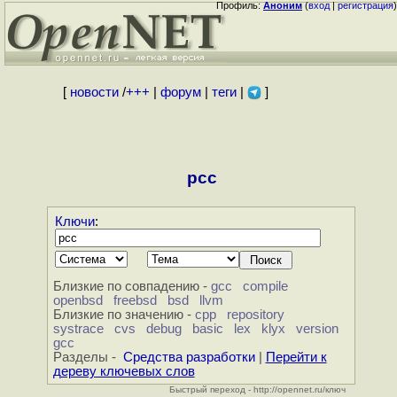
Профиль:
Аноним
(
вход
|
регистрация
)
[
новости
/
+++
|
форум
|
теги
|
]
pcc
Ключи
:
Близкие по совпадению -
gcc
compile
openbsd
freebsd
bsd
llvm
Близкие по значению -
cpp
repository
systrace
cvs
debug
basic
lex
klyx
version
gcc
Разделы -
Средства разработки
|
Перейти к
дереву ключевых слов
Быстрый переход - http://opennet.ru/ключ