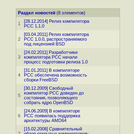
Раздел новостей
(8 элементов)
[28.12.2014] Релиз компилятора
1
PCC 1.1.0
[03.04.2011] Релиз компилятора
2
PCC 1.0.0, распространяемого
под лицензией BSD
[24.02.2011] Разработчики
3
компилятора PCC начали
процесс подготовки релиза 1.0
[31.01.2011] В компиляторе
4
PCC обеспечена возможность
сборки FreeBSD
[30.12.2009] Свободный
компилятор PCC доведен до
5
состояния, позволяющего
собрать ядро OpenBSD
[24.06.2009] В компиляторе
6
PCC появилась поддержка
архитектуры AMD64
[15.02.2008] Сравнительный
7
обзор открытых компиляторов: