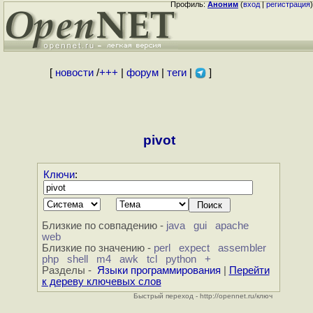
Профиль:
Аноним
(
вход
|
регистрация
)
[
новости
/
+++
|
форум
|
теги
|
]
pivot
Ключи
:
Близкие по совпадению -
java
gui
apache
web
Близкие по значению -
perl
expect
assembler
php
shell
m4
awk
tcl
python
+
Разделы -
Языки программирования
|
Перейти
к дереву ключевых слов
Быстрый переход - http://opennet.ru/ключ