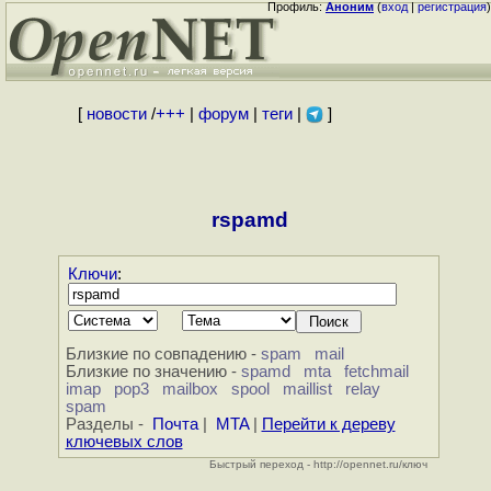
Профиль:
Аноним
(
вход
|
регистрация
)
[
новости
/
+++
|
форум
|
теги
|
]
rspamd
Ключи
:
Близкие по совпадению -
spam
mail
Близкие по значению -
spamd
mta
fetchmail
imap
pop3
mailbox
spool
maillist
relay
spam
Разделы -
Почта
|
MTA
|
Перейти к дереву
ключевых слов
Быстрый переход - http://opennet.ru/ключ