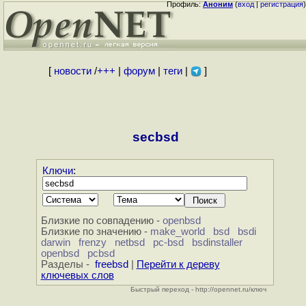
Профиль:
Аноним
(
вход
|
регистрация
)
[
новости
/
+++
|
форум
|
теги
|
]
secbsd
Ключи
:
Близкие по совпадению -
openbsd
Близкие по значению -
make_world
bsd
bsdi
darwin
frenzy
netbsd
pc-bsd
bsdinstaller
openbsd
pcbsd
Разделы -
freebsd
|
Перейти к дереву
ключевых слов
Быстрый переход - http://opennet.ru/ключ