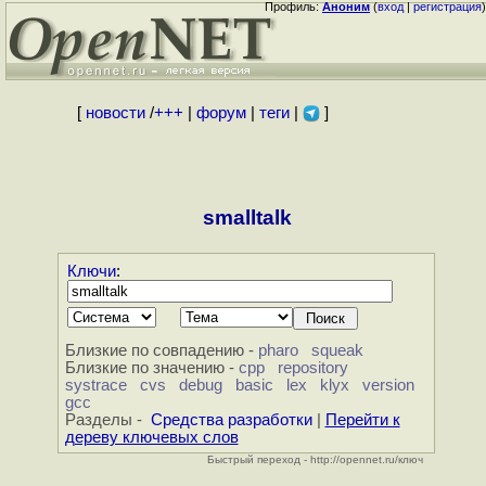
Профиль:
Аноним
(
вход
|
регистрация
)
[
новости
/
+++
|
форум
|
теги
|
]
smalltalk
Ключи
:
Близкие по совпадению -
pharo
squeak
Близкие по значению -
cpp
repository
systrace
cvs
debug
basic
lex
klyx
version
gcc
Разделы -
Средства разработки
|
Перейти к
дереву ключевых слов
Быстрый переход - http://opennet.ru/ключ