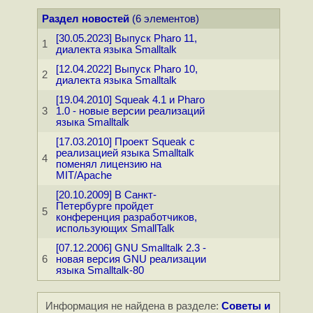
Раздел новостей
(6 элементов)
[30.05.2023] Выпуск Pharo 11,
1
диалекта языка Smalltalk
[12.04.2022] Выпуск Pharo 10,
2
диалекта языка Smalltalk
[19.04.2010] Squeak 4.1 и Pharo
3
1.0 - новые версии реализаций
языка Smalltalk
[17.03.2010] Проект Squeak с
реализацией языка Smalltalk
4
поменял лицензию на
MIT/Apache
[20.10.2009] В Санкт-
Петербурге пройдет
5
конференция разработчиков,
использующих SmallTalk
[07.12.2006] GNU Smalltalk 2.3 -
6
новая версия GNU реализации
языка Smalltalk-80
Информация не найдена в разделе:
Советы и