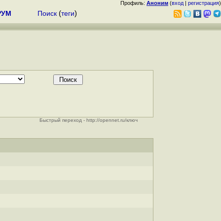
Профиль:
Аноним
(
вход
|
регистрация
)
РУМ
Поиск
(
теги
)
Быстрый переход - http://opennet.ru/ключ