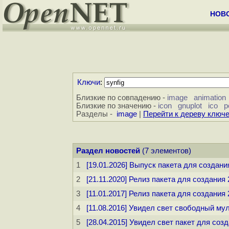
НОВ
Ключи
:
Близкие по совпадению -
image
animation
Близкие по значению -
icon
gnuplot
ico
p
Разделы -
image
|
Перейти к дереву ключ
Раздел новостей
(7 элементов)
1
[19.01.2026] Выпуск пакета для создани
2
[21.11.2020] Релиз пакета для создания 
3
[11.01.2017] Релиз пакета для создания 
4
[11.08.2016] Увидел свет свободный му
5
[28.04.2015] Увидел свет пакет для соз