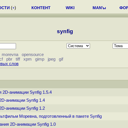
ОСТИ
(
+
)
КОНТЕНТ
WIKI
MAN'ы
ФО
synfig
morevna
opensource
cf
pbr
tiff
xpm
gimp
jpeg
gif
евых слов
я 2D-анимации Synfig 1.5.4
2D-анимации Synfig 1.4
2D-анимации Synfig 1.2
льтфильм Моревна, подготовленный в пакете Synfig
дания 2D-анимации Synfig 1.0