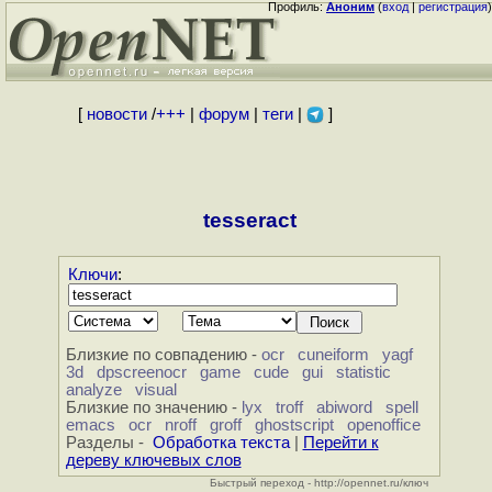
Профиль:
Аноним
(
вход
|
регистрация
)
[
новости
/
+++
|
форум
|
теги
|
]
tesseract
Ключи
:
Близкие по совпадению -
ocr
cuneiform
yagf
3d
dpscreenocr
game
cude
gui
statistic
analyze
visual
Близкие по значению -
lyx
troff
abiword
spell
emacs
ocr
nroff
groff
ghostscript
openoffice
Разделы -
Обработка текста
|
Перейти к
дереву ключевых слов
Быстрый переход - http://opennet.ru/ключ