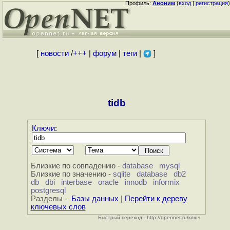
Профиль:
Аноним
(
вход
|
регистрация
)
[
новости
/
+++
|
форум
|
теги
|
]
tidb
Ключи
:
Близкие по совпадению -
database
mysql
Близкие по значению -
sqlite
database
db2
db
dbi
interbase
oracle
innodb
informix
postgresql
Разделы -
Базы данных
|
Перейти к дереву
ключевых слов
Быстрый переход - http://opennet.ru/ключ