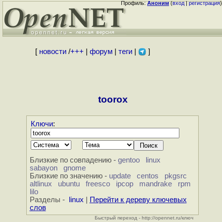
Профиль:
Аноним
(
вход
|
регистрация
)
[
новости
/
+++
|
форум
|
теги
|
]
toorox
Ключи
:
Близкие по совпадению -
gentoo
linux
sabayon
gnome
Близкие по значению -
update
centos
pkgsrc
altlinux
ubuntu
freesco
ipcop
mandrake
rpm
lilo
Разделы -
linux
|
Перейти к дереву ключевых
слов
Быстрый переход - http://opennet.ru/ключ