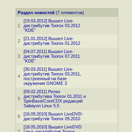
Раздел новостей
(7 элементов)
[19.03.2012] Вышел Live-
1
дистрибутив Toorox 03.2012
"KDE"
[21.01.2012] Вышел Live-
2
дистрибутив Toorox 01.2012
[04.07.2011] Вышел Live-
3
дистрибутив Toorox 07.2011
"KDE"
[30.03.2011] Вышел Live-
дистрибутив Toorox 03.2011,
4
построенный на базе
окружения GNOME 3
[09.02.2011] Релиз
дистрибутива Toorox 01.2011 и
5
SpinBase/CoreCDX редакций
Sabayon Linux 5.5
[16.09.2010] Вышел LiveDVD-
6
дистрибутив Toorox 09.2010
[18.05.2010] Вышел LiveDVD
7
Linux дистрибутив Toorox