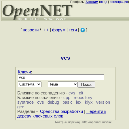
Профиль:
Аноним
(
вход
|
регистрация
)
[
новости
/
+++
|
форум
|
теги
|
]
vcs
Ключи
:
Близкие по совпадению -
cvs
git
Близкие по значению -
cpp
repository
systrace
cvs
debug
basic
lex
klyx
version
gcc
Разделы -
Средства разработки
|
Перейти к
дереву ключевых слов
Быстрый переход - http://opennet.ru/ключ