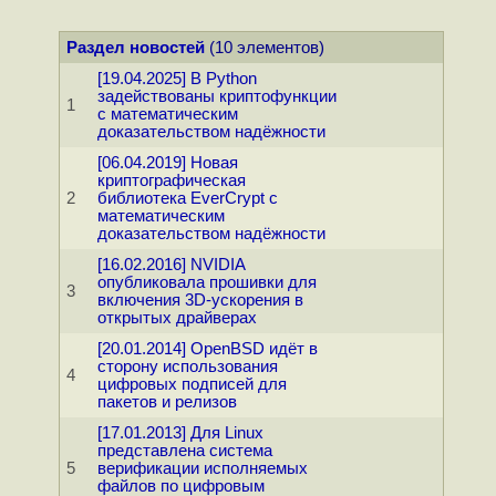
Раздел новостей
(10 элементов)
[19.04.2025] В Python
задействованы криптофункции
1
с математическим
доказательством надёжности
[06.04.2019] Новая
криптографическая
2
библиотека EverCrypt с
математическим
доказательством надёжности
[16.02.2016] NVIDIA
опубликовала прошивки для
3
включения 3D-ускорения в
открытых драйверах
[20.01.2014] OpenBSD идёт в
сторону использования
4
цифровых подписей для
пакетов и релизов
[17.01.2013] Для Linux
представлена система
5
верификации исполняемых
файлов по цифровым