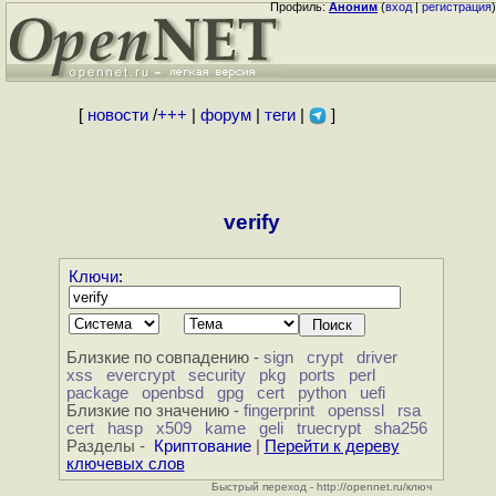
Профиль:
Аноним
(
вход
|
регистрация
)
[
новости
/
+++
|
форум
|
теги
|
]
verify
Ключи
:
Близкие по совпадению -
sign
crypt
driver
xss
evercrypt
security
pkg
ports
perl
package
openbsd
gpg
cert
python
uefi
Близкие по значению -
fingerprint
openssl
rsa
cert
hasp
x509
kame
geli
truecrypt
sha256
Разделы -
Криптование
|
Перейти к дереву
ключевых слов
Быстрый переход - http://opennet.ru/ключ