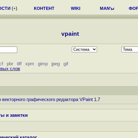
ОСТИ
(
+
)
КОНТЕНТ
WIKI
MAN'ы
ФО
vpaint
cf
pbr
tiff
xpm
gimp
jpeg
gif
евых слов
 векторного графического редактора VPaint 1.7
ы и заметки
ический каталог