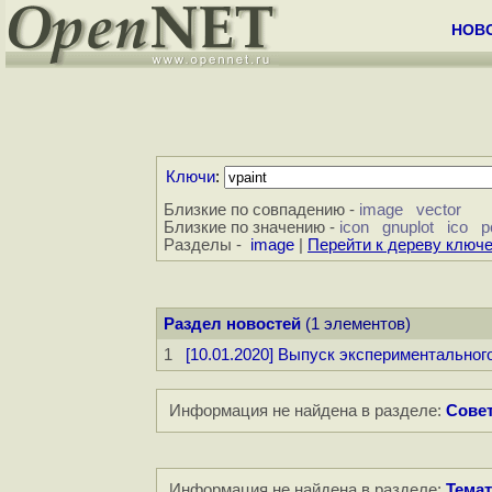
НОВ
Ключи
:
Близкие по совпадению -
image
vector
Близкие по значению -
icon
gnuplot
ico
p
Разделы -
image
|
Перейти к дереву ключ
Раздел новостей
(1 элементов)
1
[10.01.2020] Выпуск экспериментального
Информация не найдена в разделе:
Совет
Информация не найдена в разделе:
Темат