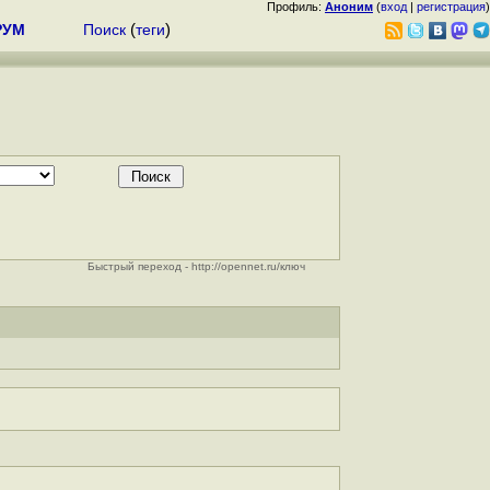
Профиль:
Аноним
(
вход
|
регистрация
)
РУМ
Поиск
(
теги
)
Быстрый переход - http://opennet.ru/ключ