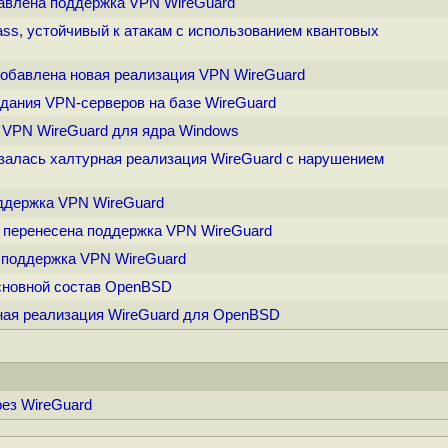
обавлена поддержка VPN WireGuard
ass, устойчивый к атакам с использованием квантовых
 добавлена новая реализация VPN WireGuard
оздания VPN-серверов на базе WireGuard
я VPN WireGuard для ядра Windows
казалась халтурная реализация WireGuard с нарушением
оддержка VPN WireGuard
id перенесена поддержка VPN WireGuard
а поддержка VPN WireGuard
основной состав OpenBSD
рная реализация WireGuard для OpenBSD
ез WireGuard