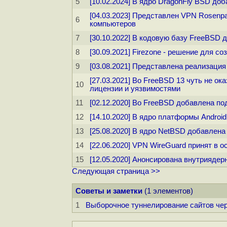
5
[10.02.2024] В ядро DragonFly BSD д
[04.03.2023] Представлен VPN Rosenp
6
компьютеров
7
[30.10.2022] В кодовую базу FreeBSD
8
[30.09.2021] Firezone - решение для с
9
[03.08.2021] Представлена реализаци
[27.03.2021] Во FreeBSD 13 чуть не о
10
лицензии и уязвимостями
11
[02.12.2020] Во FreeBSD добавлена п
12
[14.10.2020] В ядро платформы Andro
13
[25.08.2020] В ядро NetBSD добавлен
14
[22.06.2020] VPN WireGuard принят в 
15
[12.05.2020] Анонсирована внутрияде
Следующая страница >>
Советы и заметки
(1 элементов)
1
Выборочное туннелирование сайтов чер