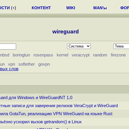
ОСТИ
(
+
)
КОНТЕНТ
WIKI
MAN'ы
ФО
wireguard
nbsd
boringtun
rosenpass
kernel
veracrypt
random
firezone
tun
vpn
softether
govpn
евых слов
uard для Windows и WireGuardNT 1.0
чётные записи для заверения релизов VeraCrypt и WireGuard
авила GotaTun, реализацию VPN WireGuard на языке Rust
рьёзно ускорил вызов getrandom() в Linux