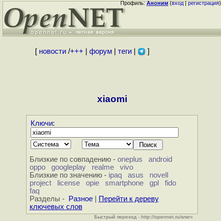
Профиль:
Аноним
(
вход
|
регистрация
)
[
новости
/
+++
|
форум
|
теги
|
]
xiaomi
Ключи
:
Близкие по совпадению -
oneplus
android
oppo
googleplay
realme
vivo
Близкие по значению -
ipaq
asus
novell
project
license
opie
smartphone
gpl
fido
faq
Разделы -
Разное
|
Перейти к дереву
ключевых слов
Быстрый переход - http://opennet.ru/ключ