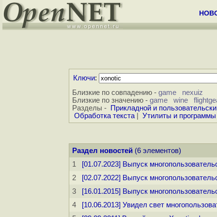
НОВ
Ключи
:
Близкие по совпадению -
game
nexuiz
Близкие по значению -
game
wine
flightge
Разделы -
Прикладной и пользовательски
Обработка текста
|
Утилиты и программы
Раздел новостей
(6 элементов)
1
[01.07.2023] Выпуск многопользовательс
2
[02.07.2022] Выпуск многопользовательс
3
[16.01.2015] Выпуск многопользовательс
4
[10.06.2013] Увидел свет многопользова