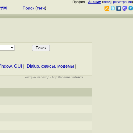
Профиль:
Аноним
(
вход
|
регистрация
)
РУМ
Поиск
(
теги
)
indow, GUI
|
Dialup, факсы, модемы
|
Быстрый переход - http://opennet.ru/ключ