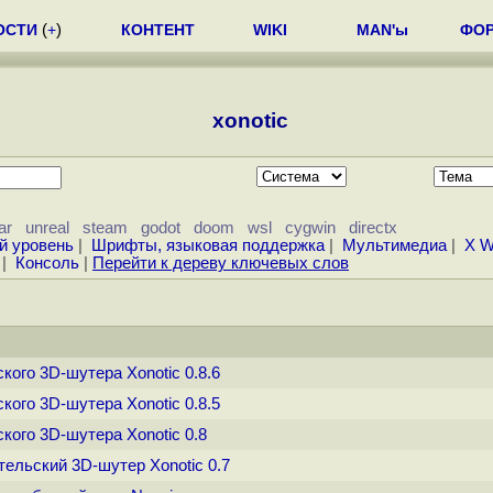
ОСТИ
(
+
)
КОНТЕНТ
WIKI
MAN'ы
ФО
xonotic
ar
unreal
steam
godot
doom
wsl
cygwin
directx
й уровень
|
Шрифты, языковая поддержка
|
Мультимедиа
|
X W
|
Консоль
|
Перейти к дереву ключевых слов
кого 3D-шутера Xonotic 0.8.6
кого 3D-шутера Xonotic 0.8.5
кого 3D-шутера Xonotic 0.8
тельский 3D-шутер Xonotic 0.7