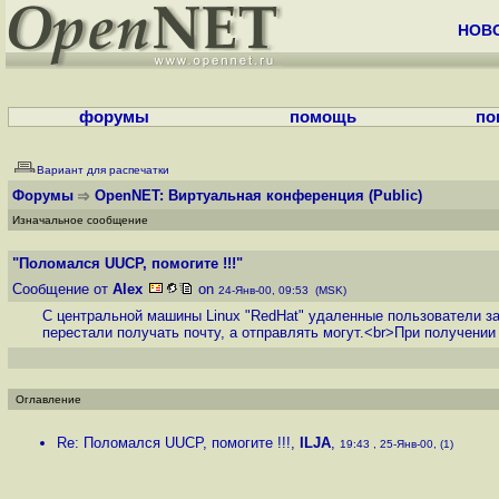
НОВ
форумы
помощь
по
Вариант для распечатки
Форумы
OpenNET: Виртуальная конференция
(Public)
Изначальное сообщение
"Поломался UUCP, помогите !!!"
Сообщение от
Alex
on
24-Янв-00, 09:53 (MSK)
С центральной машины Linux "RedHat" удаленные пользователи з
перестали получать почту, а отправлять могут.<br>При получении
Оглавление
Re: Поломался UUCP, помогите !!!
,
ILJA
,
19:43 , 25-Янв-00, (1)