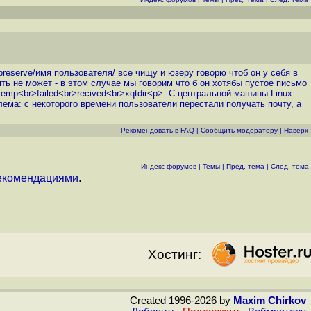
/preserve/имя пользователя/ все чищу и юзеру говорю чтоб он у себя в
ть не может - в этом случае мы говорим что б он хотябы пустое письмо
temp<br>failed<br>recived<br>xqtdir<p>: С центральной машины Linux
ема: с некоторого времени пользователи перестали получать почту, а
Рекомендовать в FAQ
|
Cообщить модератору
|
Наверх
Индекс форумов
|
Темы
|
Пред. тема
|
След. тема
екомендациями
.
Хостинг:
Created 1996-2026 by
Maxim Chirkov