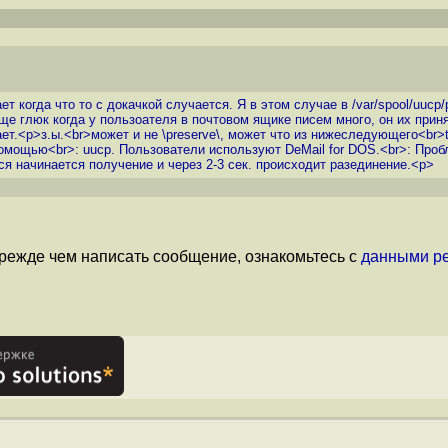
ет когда что то с докачкой случается. Я в этом случае в /var/spool/uucp
ще глюк когда у пользоателя в почтовом ящике писем много, он их приня
ает.<p>з.ы.<br>может и не \preserve\, может что из нижеследующего<br>
омощью<br>: uucp. Пользователи используют DeMail for DOS.<br>: Пробл
ся начинается получение и через 2-3 сек. происходит разединение.<p>
режде чем написать сообщение, ознакомьтесь с
данными р