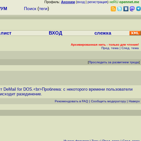
Профиль:
Аноним
(
вход
|
регистрация
)
неRU
opennet.me
РУМ
Поиск
(
теги
)
лист
ВХОД
слежка
Архивированная нить - только для чтения!
Пред. тема
|
След. тема
[
Проследить за развитием треда
]
 DeMail for DOS.<br>Проблема: с некоторого времени пользователи
оисходит разединение.
Рекомендовать в FAQ
|
Cообщить модератору
|
Наверх
Индекс форумов
|
Темы
|
Пред. тема
|
След. тема