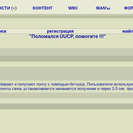
ОСТИ
(
+
)
КОНТЕНТ
WIKI
MAN'ы
ФО
иск
регистрация
майл
"Поломался UUCP, помогите !!!"
абирают и получают почту с помощью<br>uucp. Пользователи используют
 почты связь устанавливается начинается получение и через 2-3 сек. пр