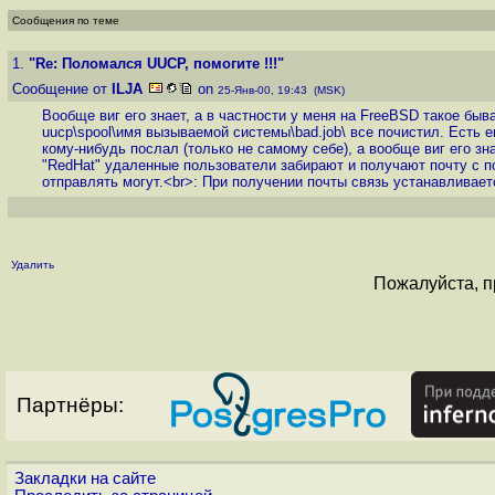
Сообщения по теме
1.
"Re: Поломался UUCP, помогите !!!"
Сообщение от
ILJA
on
25-Янв-00, 19:43 (MSK)
Вообще виг его знает, а в частности у меня на FreeBSD такое быва
uucp\spool\имя вызываемой системы\bad.job\ все почистил. Есть е
кому-нибудь послал (только не самому себе), а вообще виг его зн
"RedHat" удаленные пользователи забирают и получают почту с п
отправлять могут.<br>: При получении почты связь устанавливает
Удалить
Пожалуйста, п
Партнёры:
Закладки на сайте