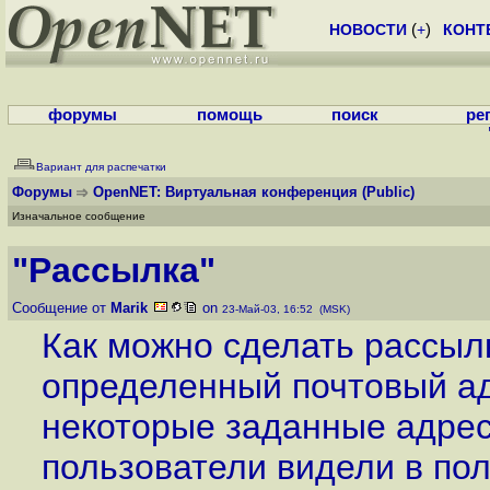
НОВОСТИ
(
+
)
КОНТ
форумы
помощь
поиск
ре
Вариант для распечатки
Форумы
OpenNET: Виртуальная конференция
(Public)
Изначальное сообщение
"Рассылка"
Сообщение от
Marik
on
23-Май-03, 16:52 (MSK)
Как можно сделать рассылк
определенный почтовый ад
некоторые заданные адрес
пользователи видели в пол