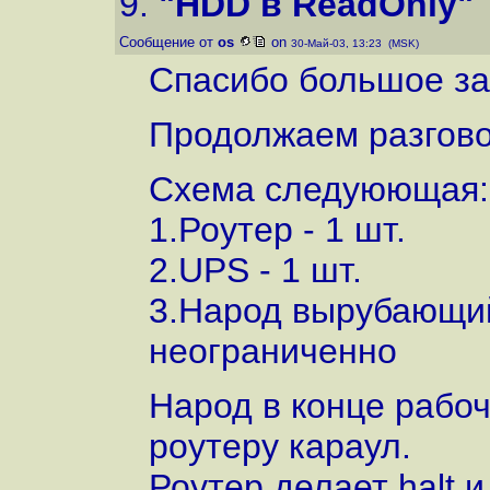
9.
"HDD в ReadOnly"
Сообщение от
os
on
30-Май-03, 13:23 (MSK)
Спасибо большое за
Продолжаем разговор
Схема следуюющая:
1.Роутер - 1 шт.
2.UPS - 1 шт.
3.Народ вырубающий
неограниченно
Народ в конце рабоч
роутеру караул.
Роутер делает halt 