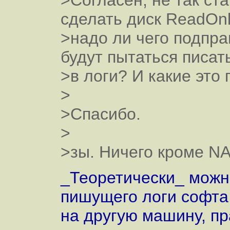
>Согласен, не так ст
сделать диск ReadOnl
>надо ли чего подпра
будут пытаться писат
>в логи? И какие это
>
>Спасибо.
>
>зы. Ничего кроме NA
_Теоретически_ можно
пишущего логи софта 
на другую машину, пр