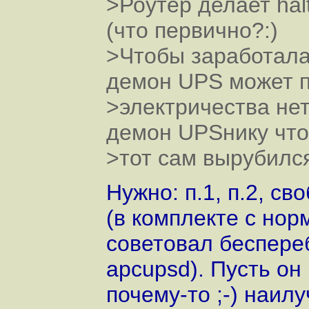
>Роутер делает hal
(что первично?:)
>Чтобы заработала
демон UPS может п
>электричества нет
демон UPSнику чт
>тот сам вырубилс
Нужно: п.1, п.2, с
(в комплекте с но
советовал беспере
apcupsd). Пусть он
почему-то ;-) наил