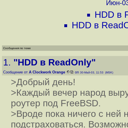
Июн-03
HDD в 
HDD в ReadO
Сообщения по теме
1.
"HDD в ReadOnly"
Сообщение от
A Clockwork Orange
on
30-Май-03, 11:53 (MSK)
>Добрый день!
>Каждый вечер народ выру
роутер под FreeBSD.
>Вроде пока ничего с ней 
подстраховаться. Возможн