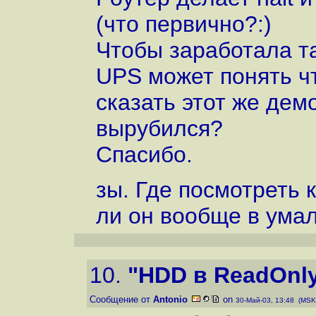
(что первично?:)
Чтобы заработала т
UPS может понять чт
сказать этот же дем
вырубился?
Спасибо.
зы. Где посмотреть 
ли он вообще в ума
10.
"HDD в ReadOnl
Сообщение от
Antonio
on
30-Май-03, 13:48 (MSK