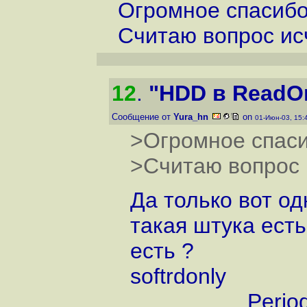
Огромное спасибо
Считаю вопрос исч
12
.
"HDD в ReadO
Сообщение от
Yura_hn
on
01-Июн-03, 15:
>Огромное спаси
>Считаю вопрос 
Да только вот о
такая штука ест
есть ?
softrdonly
Periodically c