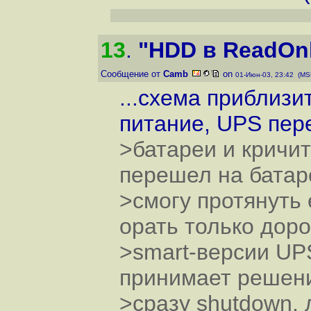
13
.
"HDD в ReadOn
Сообщение от
Camb
on
01-Июн-03, 23:42 (MS
...схема приблизи
питание, UPS пер
>батареи и кричит
перешел на батар
>смогу протянуть
орать только доро
>smart-версии UP
принимает решени
>сразу shutdown, 