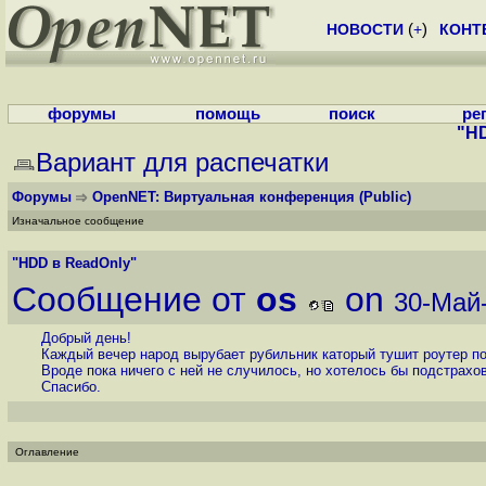
НОВОСТИ
(
+
)
КОНТ
форумы
помощь
поиск
ре
"H
Вариант для распечатки
Форумы
OpenNET: Виртуальная конференция
(Public)
Изначальное сообщение
"HDD в ReadOnly"
Сообщение от
os
on
30-Май-
Добрый день!
Каждый вечер народ вырубает рубильник каторый тушит роутер п
Вроде пока ничего с ней не случилось, но хотелось бы подстрахо
Спасибо.
Оглавление