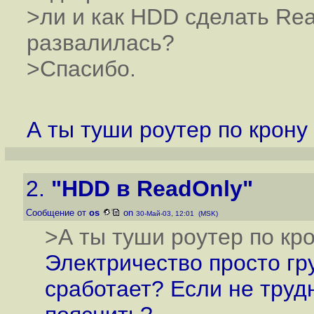
>ли и как HDD сделать Rea
развалилась?
>Спасибо.
А ты туши роутер по крону
2.
"HDD в ReadOnly"
Сообщение от
os
on
30-Май-03, 12:01 (MSK)
>А ты туши роутер по кр
Электричество просто гр
сработает? Если не труд