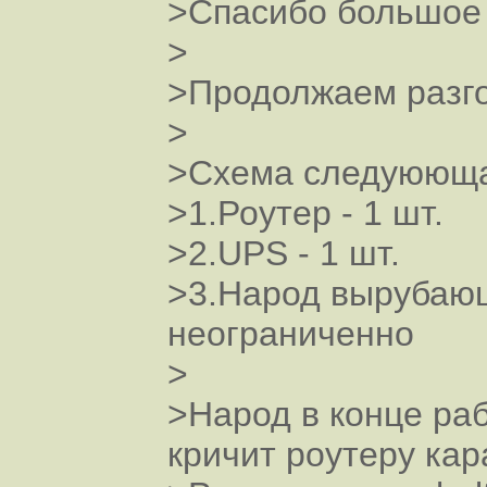
>Спасибо большое 
>
>Продолжаем разгов
>
>Схема следуююща
>1.Роутер - 1 шт.
>2.UPS - 1 шт.
>3.Народ вырубающ
неограниченно
>
>Народ в конце раб
кричит роутеру кар