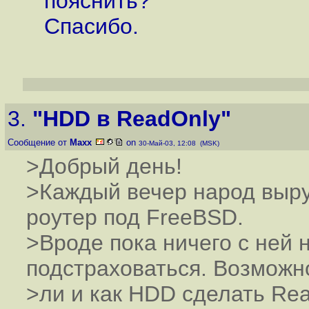
пояснить?
Спасибо.
3.
"HDD в ReadOnly"
Сообщение от
Maxx
on
30-Май-03, 12:08 (MSK)
>Добрый день!
>Каждый вечер народ выру
роутер под FreeBSD.
>Вроде пока ничего с ней 
подстраховаться. Возможн
>ли и как HDD сделать Rea