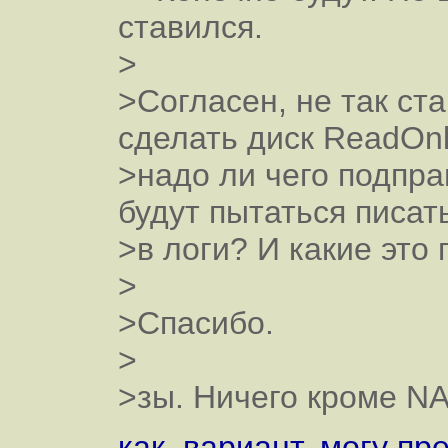
ставился.
>
>Согласен, не так ст
сделать диск ReadOnl
>надо ли чего подпра
будут пытаться писат
>в логи? И какие это
>
>Спасибо.
>
>зы. Ничего кроме NA
как, вариант, могу п