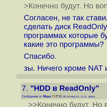
>Конечно будут. Но воп
Согласен, не так стави
сделать диск ReadOnly,
программах которые бу
какие это программы?
Спасибо.
зы. Ничего кроме NAT и
7.
"HDD в ReadOnly"
Сообщение от
Maxx
on
30-Май-03, 12:51 (MSK)
>>Конечно будут. Но 