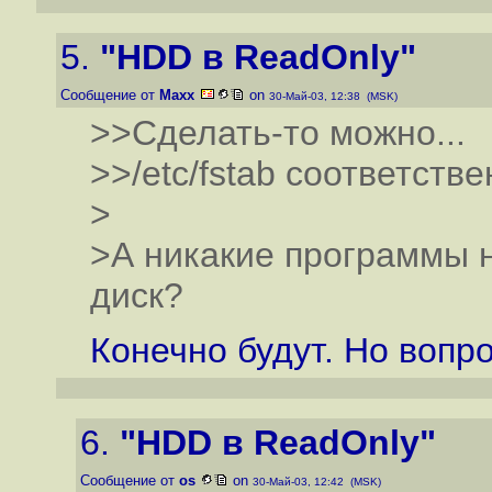
5.
"HDD в ReadOnly"
Сообщение от
Maxx
on
30-Май-03, 12:38 (MSK)
>>Сделать-то можно...
>>/etc/fstab соответстве
>
>А никакие программы н
диск?
Конечно будут. Но вопро
6.
"HDD в ReadOnly"
Сообщение от
os
on
30-Май-03, 12:42 (MSK)