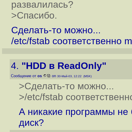
развалилась?
>Спасибо.
Сделать-то можно...
/etc/fstab соответственно m
4.
"HDD в ReadOnly"
Сообщение от
os
on
30-Май-03, 12:22 (MSK)
>Сделать-то можно...
>/etc/fstab соответственн
А никакие программы не 
диск?