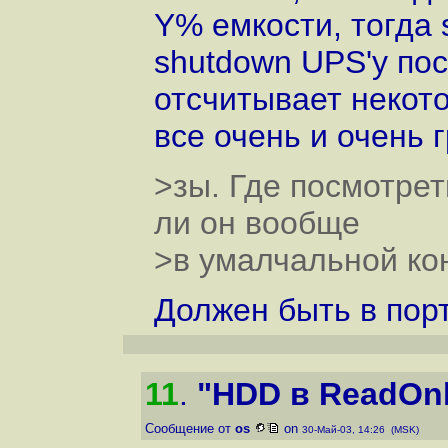
Y% емкости, тогда
shutdown UPS'у по
отсчитывает некото
все очень и очень г
>зы. Где посмотрет
ли он вообще
>в умалчальной ко
Должен быть в порт
11
.
"HDD в ReadOn
Сообщение от
os
on
30-Май-03, 14:26 (MSK)