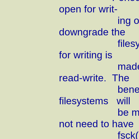
open for writ-
ing on the fi
downgrade the
filesystem t
for writing is
made, upgrad
read-write. The
benefit of thi
filesystems will
be marked cl
not need to have
fsck(8) run o