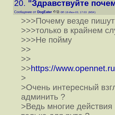
20.
"Здравствуйте почем
Сообщение от
DogEater
on
18-Июн-03, 17:03 (MSK)
>>>Почему везде пишут 
>>>только в крайнем слу
>>>Не пойму
>>
>>
>>
https://www.opennet.r
>
>Очень интересный взгл
админить ?
>Ведь многие действия