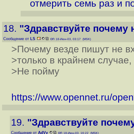
отмерить семь раз и по
18.
"Здравствуйте почему н
Сообщение от
LS
on
18-Июн-03, 03:17 (MSK)
>Почему везде пишут не вх
>только в крайнем случае, 
>Не пойму
https://www.opennet.ru/ope
19.
"Здравствуйте почему
Сообщение от
AdVv
on
18-Июн-03, 16:22 (MSK)