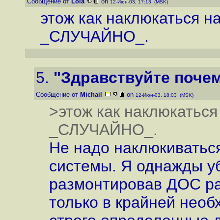
Сообщение от
Lola
on
12-Июн-03, 17:13 (MSK)
этож как наклюкаться на
_СЛУЧАЙНО_.
5.
"Здравствуйте почем
Сообщение от
Michail
on
12-Июн-03, 18:03 (MSK)
>этож как наклюкаться 
_СЛУЧАЙНО_.
Не надо наклюкиваться
системы. Я однажды уб
размонтировав ДОС раз
только в крайней необ