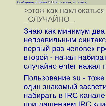
Сообщение от
uldus
on
16-Июн-03, 10:17 (MSK)
>этож как наклюкаться 
_СЛУЧАЙНО_.
Знаю как минимум два
неправильным синтакси
первый раз человек пр
второй - начал набират
случайно enter нажал 
Пользование su - тоже
один знакомый засветил
набирать в IRC канале 
приглашением IRC клие