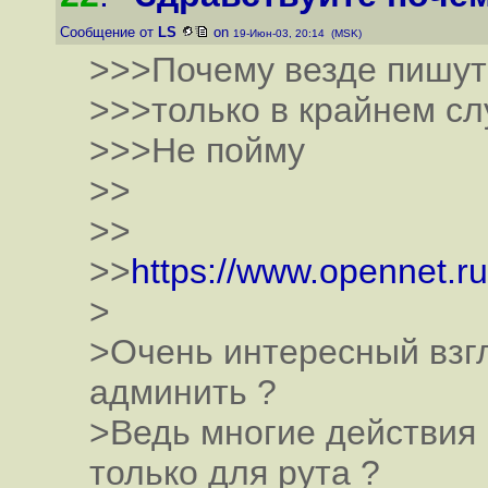
Сообщение от
LS
on
19-Июн-03, 20:14 (MSK)
>>>Почему везде пишут 
>>>только в крайнем слу
>>>Не пойму
>>
>>
>>
https://www.opennet.r
>
>Очень интересный взгл
админить ?
>Ведь многие действия
только для рута ?