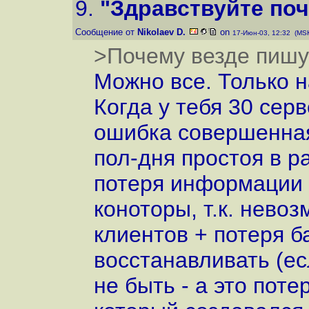
9.
"Здравствуйте поч
Сообщение от
Nikolaev D.
on
17-Июн-03, 12:32 (MS
>Почему везде пишут
Можно все. Только н
Когда у тебя 30 сер
ошибка совершенная 
пол-дня простоя в р
потеря информации 
коноторы, т.к. нево
клиентов + потеря ба
восстанавливать (ес
не быть - а это пот