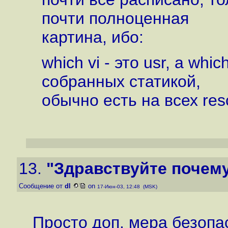
почти полноценная
картина, ибо:
which vi - это usr, а whi
собранных статикой,
обычно есть на всех resc
13.
"Здравствуйте почему
Сообщение от
dl
on
17-Июн-03, 12:48 (MSK)
Просто доп. мера безопас