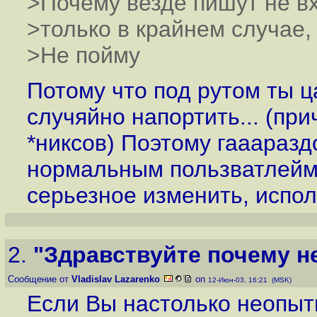
>Почему везде пишут не вх
>только в крайнем случае, 
>Не пойму
Потому что под рутом ты ц
случяйно напортить... (при
*никсов) Поэтому гаааразд
нормальным пользватлейм, 
серьезное изменить, испол
2.
"Здравствуйте почему не
Сообщение от
Vladislav Lazarenko
on
12-Июн-03, 16:21 (MSK)
Если Вы настолько неопытн