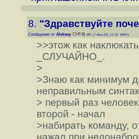
8.
"Здравствуйте поче
Сообщение от
Aleksey
on
17-Июн-03, 12:16 (MSK)
>>этож как наклюкатьс
_СЛУЧАЙНО_.
>
>Знаю как минимум д
неправильным синтакс
> первый раз человек
второй - начал
>набирать команду, о
нажал при недонабро