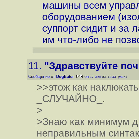
машины всем управл
оборудованием (изо
суппорт сидит и за 
им что-либо не позв
11.
"Здравствуйте поч
Сообщение от
DogEater
on
17-Июн-03, 12:43 (MSK)
>>этож как наклюкатьс
_СЛУЧАЙНО_.
>
>Знаю как минимум д
неправильным синтакс