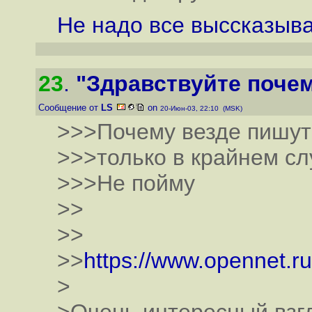
Не надо все выссказыва
23
.
"Здравствуйте почем
Сообщение от
LS
on
20-Июн-03, 22:10 (MSK)
>>>Почему везде пишут 
>>>только в крайнем слу
>>>Не пойму
>>
>>
>>
https://www.opennet.r
>