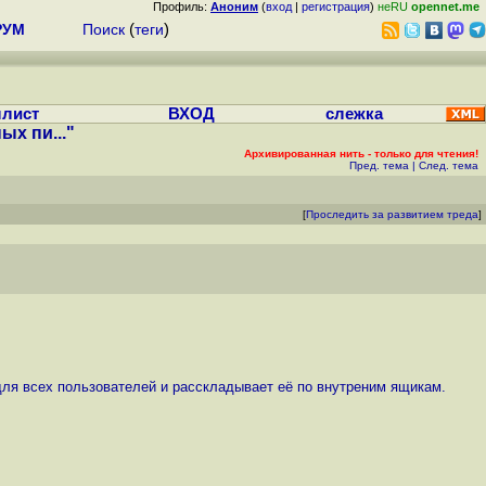
Профиль:
Аноним
(
вход
|
регистрация
)
неRU
opennet.me
РУМ
Поиск
(
теги
)
лист
ВХОД
слежка
х пи..."
Архивированная нить - только для чтения!
Пред. тема
|
След. тема
[
Проследить за развитием треда
]
il для всех пользователей и расскладывает её по внутреним ящикам.