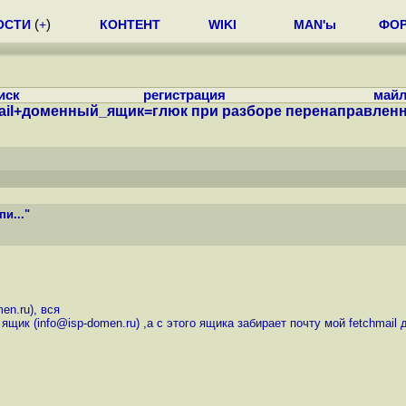
ОСТИ
(
+
)
КОНТЕНТ
WIKI
MAN'ы
ФО
иск
регистрация
майл
mail+доменный_ящик=глюк при разборе перенаправленны
и..."
n.ru), вся
т ящик (info@isp-domen.ru) ,а с этого ящика забирает почту мой fetchma