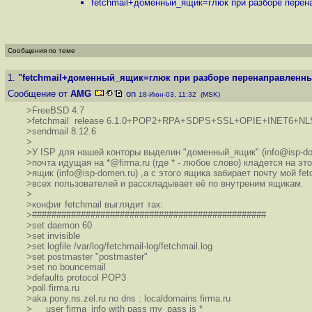
fetchmail+доменный_ящик=глюк при разборе перена
Сообщения по теме
1.
"fetchmail+доменный_ящик=глюк при разборе перенаправленных
Сообщение от
AMG
on
18-Июн-03, 11:32 (MSK)
>FreeBSD 4.7
>fetchmail release 6.1.0+POP2+RPA+SDPS+SSL+OPIE+INET6+NL
>sendmail 8.12.6
>
>У ISP для нашей конторы выделин "доменный_ящик" (info@isp-do
>почта идущая на *@firma.ru (где * - любое слово) кладется на это
>ящик (info@isp-domen.ru) ,а с этого ящика забирает почту мой fet
>всех пользователей и расскладывает её по внутреним ящикам.
>
>конфиг fetchmail выглядит так:
>################################################
>set daemon 60
>set invisible
>set logfile /var/log/fetchmail-log/fetchmail.log
>set postmaster "postmaster"
>set no bouncemail
>defaults protocol POP3
>poll firma.ru
>aka pony.ns.zel.ru no dns : localdomains firma.ru
> user firma_info with pass my_pass is *