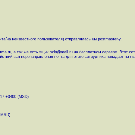
очта(на неизвестного пользователя) отправлялась бы postmaster-у.
ma.ru, а так же есть ящик ozin@mail.ru на бесплатном сервере. Этот с
йствий вся перенаправленая почта для этого сотрудника попадает на ящик 
17 +0400 (MSD)
(MSD)