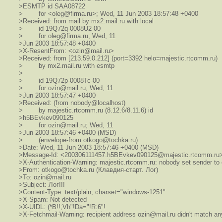
>ESMTP id SAA08722
> for <oleg@firma.ru>; Wed, 11 Jun 2003 18:57:48 +0400
>Received: from mail by mx2.mail.ru with local
> id 19Q72q-0008U2-00
> for oleg@firma.ru; Wed, 11
>Jun 2003 18:57:48 +0400
>X-ResentFrom: <ozin@mail.ru>
>Received: from [213.59.0.212] (port=3392 helo=majestic.rtcomm.ru)
> by mx2.mail.ru with esmtp
>
> id 19Q72p-0008Tc-00
> for ozin@mail.ru; Wed, 11
>Jun 2003 18:57:47 +0400
>Received: (from nobody@localhost)
> by majestic.rtcomm.ru (8.12.6/8.11.6) id
>h5BEvkev090125
> for ozin@mail.ru; Wed, 11
>Jun 2003 18:57:46 +0400 (MSD)
> (envelope-from otkogo@tochka.ru)
>Date: Wed, 11 Jun 2003 18:57:46 +0400 (MSD)
>Message-Id: <200306111457.h5BEvkev090125@majestic.rtcomm.ru
>X-Authentication-Warning: majestic.rtcomm.ru: nobody set sender to
>From: otkogo@tochka.ru (Клавдия-старт. Лог)
>To: ozin@mail.ru
>Subject: Лог!!!
>Content-Type: text/plain; charset="windows-1251"
>X-Spam: Not detected
>X-UIDL: (*B!!;Vh"!Da="!R:6"!
>X-Fetchmail-Warning: recipient address ozin@mail.ru didn't match an