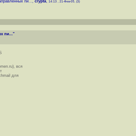
правленных пи...
,
crypta
,
14:13 , 21-Фев-05, (3)
 пи..."
S
men.ru), вся
т
chmail для