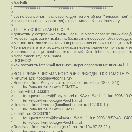
>fetchallr
>################################################
>
>set no bouncemail - эта строчка для того чтоб вся "неизвестная" 
>неизвестного пользователя) отправлялась бы postmaster-у.
>
>ТЕПЕРЬ ОПИСЫВАЮ ГЛЮК !!!
>допустим у сотрудника фирмы есть на моем сервере ящик oleg@fi
>же есть ящик ozin@mail.ru на бесплатном сервере. Этот сотрудн
>бесплатном ящики поставил перенаправление почты с ящика ozin@
>То в результате этих действий вся перенаправленая почта для э
>попадает на ящик postmaster-a с ошибкой от fetchmail "recipient a
>didn't match any local name".
>ВОПРОС!!!
>как заставить fetchmail понимать перенаправленные письма !!!!
>
>ВОТ ПРИМЕР ПИСЬМА КОТОРОЕ ПРИХОДИТ ПОСТМАСТЕРУ!
>Return-Path: <otkogo@tochka.ru>
>Received: from Pony.ns.zel.ru (localhost.ns.zel.ru [127.0.0.1])
> by Pony.ns.zel.ru with ESMTPњ
>id h5BF9HCE003351
> for <postmaster@Pony.ns.zel.ru.KAV>; Wed, 11 Jun 2003 19:0
> (envelope-from otkogo@tochka.ru)
>Received: from firma.ru (localhost.ns.zel.ru [127.0.0.1])
> by Pony.ns.zel.ru with ESMTP
>id h5BEqmCC003287
> for <postmaster@localhost>; Wed, 11 Jun 2003 18:52:48 +040
> (envelope-from otkogo@tochka.ru)
>Received: from mx2.mail.ru (mx2.mail.ru [194.67.23.22])
> by www.zelcom.ru with