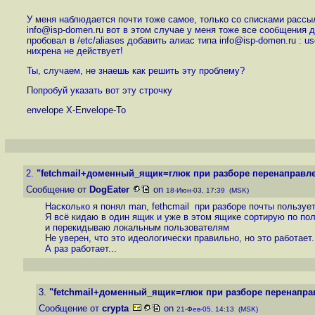
У меня наблюдается почти тоже самое, только со списками рассыл
info@isp-domen.ru вот в этом случае у меня тоже все сообщения д
пробовал в /etc/aliases добавить алиас типа info@isp-domen.ru : us
нихрена не действует!
Ты, случаем, не знаешь как решить эту проблему?
Попробуй указать вот эту строчку
envelope X-Envelope-To
2.
"fetchmail+доменный_ящик=глюк при разборе перенаправле
Сообщение от
DogEater
on
18-Июн-03, 17:39 (MSK)
Насколько я понял man, fethcmail при разборе почты пользуетс
Я всё кидаю в один ящик и уже в этом ящике сортирую по пол
и перекидываю локальным пользователям
Не уверен, что это идеологически правильно, но это работает.
А раз работает...
3.
"fetchmail+доменный_ящик=глюк при разборе перенаправ
Сообщение от
crypta
on
21-Фев-05, 14:13 (MSK)