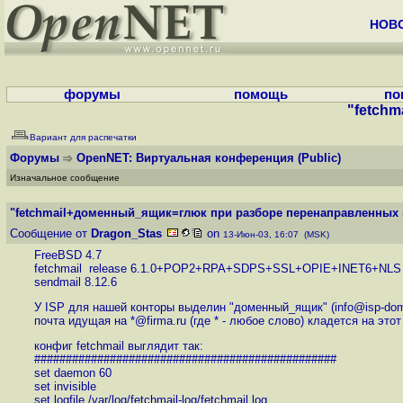
НОВ
форумы
помощь
по
"fetch
Вариант для распечатки
Форумы
OpenNET: Виртуальная конференция
(Public)
Изначальное сообщение
"fetchmail+доменный_ящик=глюк при разборе перенаправленных п
Сообщение от
Dragon_Stas
on
13-Июн-03, 16:07 (MSK)
FreeBSD 4.7
fetchmail release 6.1.0+POP2+RPA+SDPS+SSL+OPIE+INET6+NLS
sendmail 8.12.6
У ISP для нашей конторы выделин "доменный_ящик" (info@isp-dome
почта идущая на *@firma.ru (где * - любое слово) кладется на это
конфиг fetchmail выглядит так:
################################################
set daemon 60
set invisible
set logfile /var/log/fetchmail-log/fetchmail.log