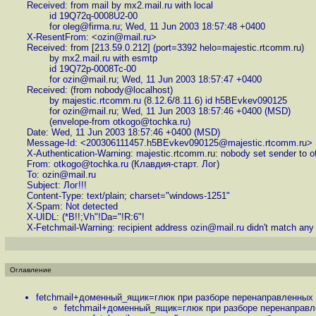
Received: from mail by mx2.mail.ru with local
id 19Q72q-0008U2-00
for oleg@firma.ru; Wed, 11 Jun 2003 18:57:48 +0400
X-ResentFrom: <ozin@mail.ru>
Received: from [213.59.0.212] (port=3392 helo=majestic.rtcomm.ru)
by mx2.mail.ru with esmtp
id 19Q72p-0008Tc-00
for ozin@mail.ru; Wed, 11 Jun 2003 18:57:47 +0400
Received: (from nobody@localhost)
by majestic.rtcomm.ru (8.12.6/8.11.6) id h5BEvkev090125
for ozin@mail.ru; Wed, 11 Jun 2003 18:57:46 +0400 (MSD)
(envelope-from otkogo@tochka.ru)
Date: Wed, 11 Jun 2003 18:57:46 +0400 (MSD)
Message-Id: <200306111457.h5BEvkev090125@majestic.rtcomm.ru>
X-Authentication-Warning: majestic.rtcomm.ru: nobody set sender to o
From: otkogo@tochka.ru (Клавдия-старт. Лог)
To: ozin@mail.ru
Subject: Лог!!!
Content-Type: text/plain; charset="windows-1251"
X-Spam: Not detected
X-UIDL: (*B!!;Vh"!Da="!R:6"!
X-Fetchmail-Warning: recipient address ozin@mail.ru didn't match any
Оглавление
fetchmail+доменный_ящик=глюк при разборе перенаправленных п
fetchmail+доменный_ящик=глюк при разборе перенаправле