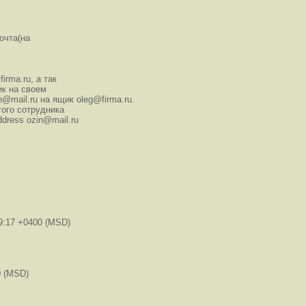
почта(на
rma.ru, а так
ик на своем
mail.ru на ящик oleg@firma.ru.
того сотрудника
ddress ozin@mail.ru
9:17 +0400 (MSD)
0 (MSD)