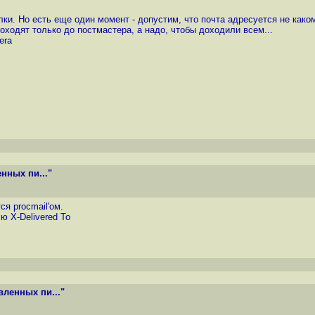
ки. Но есть еще один момент - допустим, что почта адресуется не как
оходят только до постмастера, а надо, чтобы доходили всем...
era
нных пи..."
я procmail'ом.
ю X-Delivered To
ленных пи..."