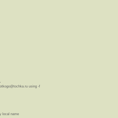
>
 otkogo@tochka.ru using -f
y local name