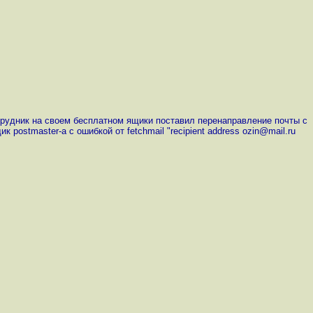
отрудник на своем бесплатном ящики поставил перенаправление почты с
postmaster-a с ошибкой от fetchmail "recipient address ozin@mail.ru