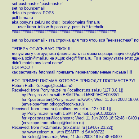
set postmaster "postmaster"
set no bouncemail
defaults protocol POP3
poll firma.ru
aka pony.ns.zel.ru no dns : localdomains firma.ru
user firma_info with pass my_pass is * fetchallr
################################################
set no bouncemail - эта строчка для того чтоб вся "неизвестная" п
ТЕПЕРЬ ОПИСЫВАЮ ГЛЮК !!!
допустим у сотрудника фирмы есть на моем сервере ящик oleg@fir
ящика ozin@mail.ru на ящик oleg@firma.ru. То в результате этих де
didn't match any local name".
ВОПРОС!!!
как заставить fetchmail понимать перенаправленные письма !!!!
ВОТ ПРИМЕР ПИСЬМА КОТОРОЕ ПРИХОДИТ ПОСТМАСТЕРУ!
Return-Path: <otkogo@tochka.ru>
Received: from Pony.ns.zel.ru (localhost.ns.zel.ru [127.0.0.1])
by Pony.ns.zel.ru with ESMTPњ id h5BF9HCE003351
for <postmaster@Pony.ns.zel.ru.KAV>; Wed, 11 Jun 2003 19:09:
(envelope-from otkogo@tochka.ru)
Received: from firma.ru (localhost.ns.zel.ru [127.0.0.1])
by Pony.ns.zel.ru with ESMTP id h5BEqmCC003287
for <postmaster@localhost>; Wed, 11 Jun 2003 18:52:48 +0400 
(envelope-from otkogo@tochka.ru)
Received: from mx2.mail.ru (mx2.mail.ru [194.67.23.22])
by www.zelcom.ru with ESMTP id SAA08722
for <oleg@firma.ru>; Wed, 11 Jun 2003 18:57:48 +0400