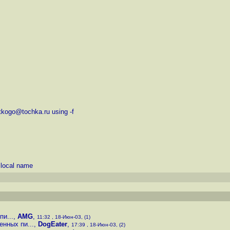
tkogo@tochka.ru using -f
 local name
и...
,
AMG
,
11:32 , 18-Июн-03, (1)
нных пи...
,
DogEater
,
17:39 , 18-Июн-03, (2)