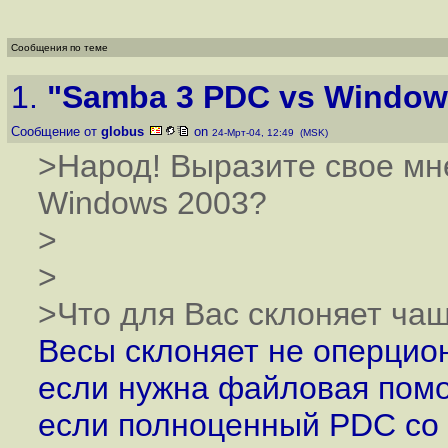
Сообщения по теме
1.
"Samba 3 PDC vs Window
Сообщение от
globus
on
24-Мрт-04, 12:49 (MSK)
>Народ! Выразите свое мн
Windows 2003?
>
>
>Что для Вас склоняет ча
Весы склоняет не оперцион
если нужна файловая помо
если полноценный PDC со