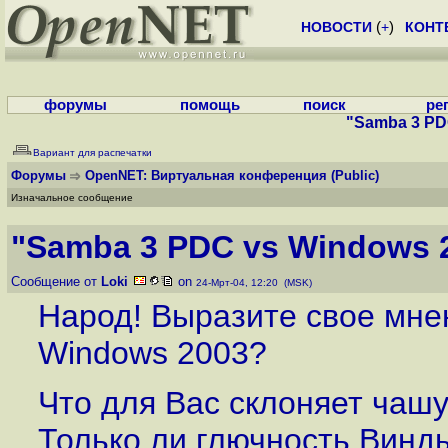
НОВОСТИ
(
+
)
КОНТ
форумы
помощь
поиск
ре
"Samba 3 PD
Вариант для распечатки
Форумы
OpenNET: Виртуальная конференция
(Public)
Изначальное сообщение
"Samba 3 PDC vs Windows 
Сообщение от
Loki
on
24-Мрт-04, 12:20 (MSK)
Народ! Выразите свое мне
Windows 2003?
Что для Вас склоняет чаш
Только ли глючность Винд