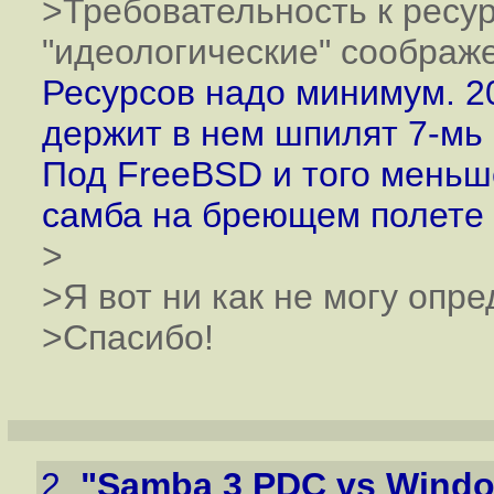
>Требовательность к ресу
"идеологические" соображ
Ресурсов надо минимум. 2
держит в нем шпилят 7-мь 
Под FreeBSD и того меньше
самба на бреющем полете :
>
>Я вот ни как не могу опред
>Спасибо!
2.
"Samba 3 PDC vs Wind