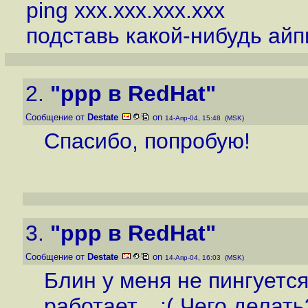
ping xxx.xxx.xxx.xxx
подставь какой-нибудь айп
2.
"ppp в RedHat"
Сообщение от
Destate
on
14-Апр-04, 15:48 (MSK)
Спасибо, попробую!
3.
"ppp в RedHat"
Сообщение от
Destate
on
14-Апр-04, 16:03 (MSK)
Блин у меня не пингуется
работает... ;( Чего делать