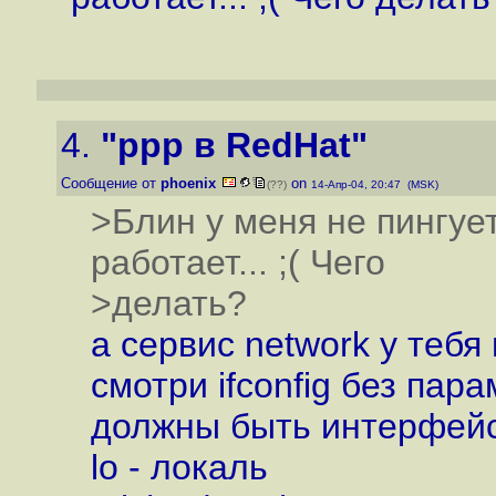
4.
"ppp в RedHat"
Сообщение от
phoenix
on
(??)
14-Апр-04, 20:47 (MSK)
>Блин у меня не пингует
работает... ;( Чего
>делать?
а сервис network у тебя
смотри ifconfig без пар
должны быть интерфейс
lo - локаль