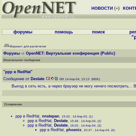
НОВОСТИ
(
+
)
КОНТ
форумы
помощь
поиск
ре
"
Вариант для распечатки
Форумы
OpenNET: Виртуальная конференция
(Public)
Изначальное сообщение
"ppp в RedHat"
Сообщение от
Destate
on
14-Апр-04, 15:13 (MSK)
Выход в сеть есть, а через браузер не могу ничего посмотреть...
Оглавление
ppp в RedHat
,
nnstepan
,
15:43 , 14-Апр-04, (1)
ppp в RedHat
,
Destate
,
15:48 , 14-Апр-04, (2)
ppp в RedHat
,
Destate
,
16:03 , 14-Апр-04, (3)
ppp в RedHat
,
phoenix
,
20:47 , 14-Апр-04, (4)