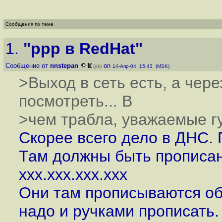
Сообщения по теме
1.
"ppp в RedHat"
Сообщение от
nnstepan
on
(ok)
14-Апр-04, 15:43 (MSK)
>Выход в сеть есть, а чере
посмотреть... В
>чем трабла, уважаемые г
Скорее всего дело в ДНС. П
Там должны быть прописан
xxx.xxx.xxx.xxx
Они там прописываются об
надо и ручками прописать.