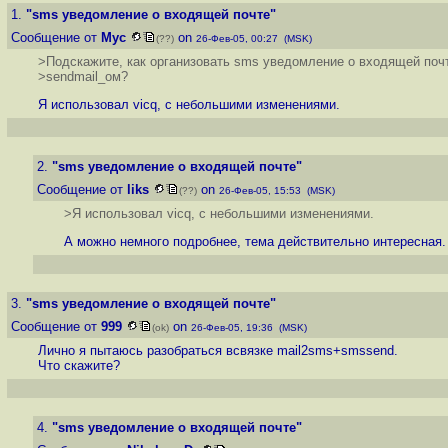
1.
"sms уведомление о входящей почте"
Сообщение от
Myc
on
(??)
26-Фев-05, 00:27 (MSK)
>Подскажите, как организовать sms уведомление о входящей поч
>sendmail_ом?
Я использовал vicq, с небольшими изменениями.
2.
"sms уведомление о входящей почте"
Сообщение от
liks
on
(??)
26-Фев-05, 15:53 (MSK)
>Я использовал vicq, с небольшими изменениями.
А можно немного подробнее, тема действительно интересная.
3.
"sms уведомление о входящей почте"
Сообщение от
999
on
(ok)
26-Фев-05, 19:36 (MSK)
Лично я пытаюсь разобраться всвязке mail2sms+smssend.
Что скажите?
4.
"sms уведомление о входящей почте"