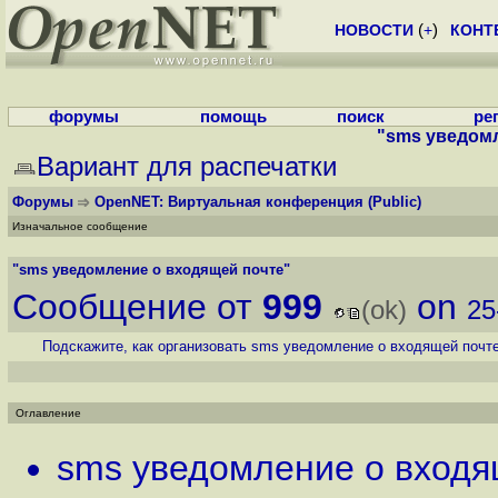
НОВОСТИ
(
+
)
КОНТ
форумы
помощь
поиск
ре
"sms уведом
Вариант для распечатки
Форумы
OpenNET: Виртуальная конференция
(Public)
Изначальное сообщение
"sms уведомление о входящей почте"
Сообщение от
999
on
(ok)
25
Подскажите, как организовать sms уведомление о входящей почте
Оглавление
sms уведомление о входя