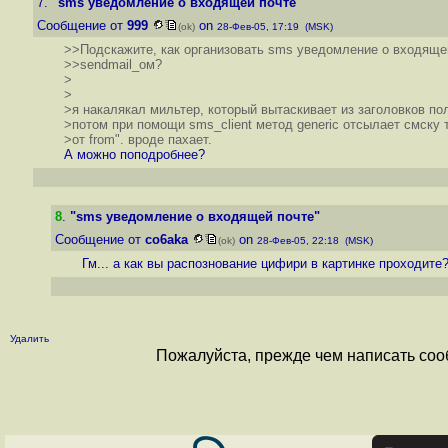
7.
"sms уведомление о входящей почте"
Сообщение от
999
on
(ok)
28-Фев-05, 17:19 (MSK)
>>Подскажите, как организовать sms уведомление о входяще
>>sendmail_ом?
>
>
>я накалякал мильтер, который вытаскивает из заголовков поля
>потом при помощи sms_client метод generic отсылает смску 
>от from". вроде пахает.
А можно поподробнее?
8
.
"sms уведомление о входящей почте"
Сообщение от
co6aka
on
(ok)
28-Фев-05, 22:18 (MSK)
Гм... а как вы распознование цифири в картинке проходите
Удалить
Пожалуйста, прежде чем написать соо