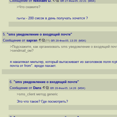
Сообщение от
Nikolaev D.
on
27-Фев-05, 22:21 (MSK)
>Что скажите?
гы-гы - 200 смсок в день получать хочется ?
5.
"sms уведомление о входящей почте"
Сообщение от
sapran
on
(??)
28-Фев-05, 13:35 (MSK)
>Подскажите, как организовать sms уведомление о входящей поч
>sendmail_ом?
я накалякал мильтер, который вытаскивает из заголовков поля rcp
почта от from". вроде пахает.
6.
"sms уведомление о входящей почте"
Сообщение от
Dans
on
28-Фев-05, 14:26 (MSK)
>sms_client метод generic
Это что такое? Где посмотреть?