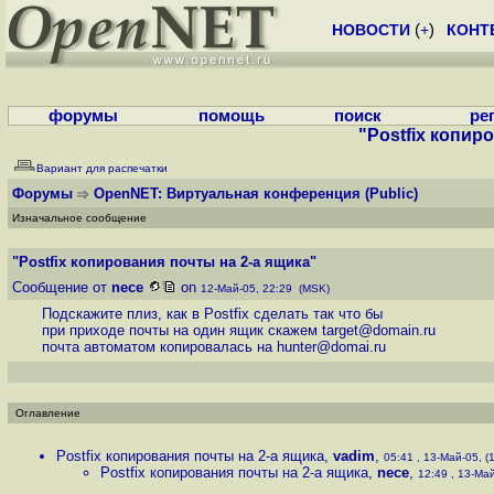
НОВОСТИ
(
+
)
КОНТ
форумы
помощь
поиск
ре
"Postfix копир
Вариант для распечатки
Форумы
OpenNET: Виртуальная конференция
(Public)
Изначальное сообщение
"Postfix копирования почты на 2-а ящика"
Сообщение от
nece
on
12-Май-05, 22:29 (MSK)
Подскажите плиз, как в Postfix сделать так что бы
при приходе почты на один ящик скажем target@domain.ru
почта автоматом копировалась на hunter@domai.ru
Оглавление
Postfix копирования почты на 2-а ящика
,
vadim
,
05:41 , 13-Май-05, (1
Postfix копирования почты на 2-а ящика
,
nece
,
12:49 , 13-Май