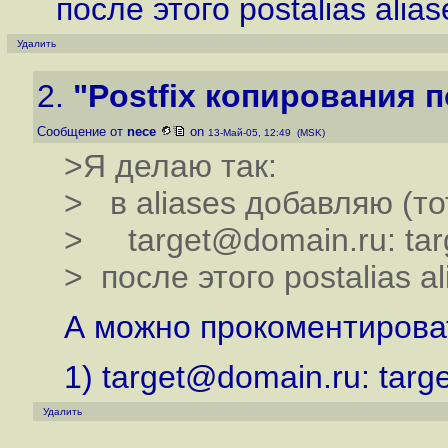
после этого postalias alias
Удалить
2.
"Postfix копирования п
Сообщение от
nece
on
13-Май-05, 12:49 (MSK)
>Я делаю так:
> в aliases добавляю (то
> target@domain.ru: tar
> после этого postalias al
А можно прокоментирова
1) target@domain.ru: tar
Удалить