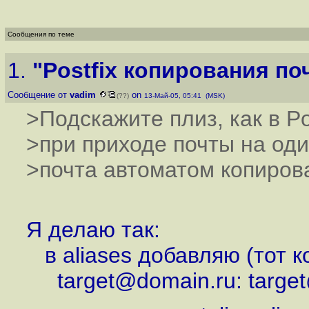
Сообщения по теме
1.
"Postfix копирования по
Сообщение от
vadim
on
(??)
13-Май-05, 05:41 (MSK)
>Подскажите плиз, как в Po
>при приходе почты на оди
>почта автоматом копиров
Я делаю так:
в aliases добавляю (тот ко
target@domain.ru: target