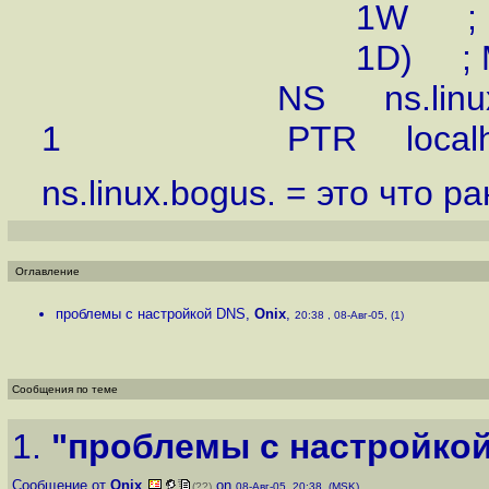
1W ; Expi
1D) ; Minim
NS ns.linux.b
1 PTR localho
ns.linux.bogus. = это что 
Оглавление
проблемы с настройкой DNS
,
Onix
,
20:38 , 08-Авг-05, (1)
Сообщения по теме
1.
"проблемы с настройко
Сообщение от
Onix
on
(??)
08-Авг-05, 20:38 (MSK)