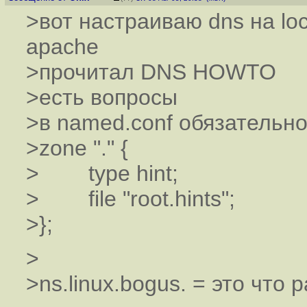
>вот настраиваю dns на loc
apache
>прочитал DNS HOWTO
>есть вопросы
>в named.conf обязательно
>zone "." {
> type hint;
> file "root.hints";
>};
>
>ns.linux.bogus. = это что