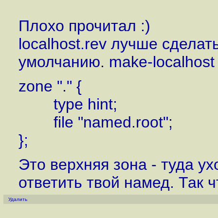
Плохо прочитал :)
localhost.rev лучше сдела
умолчанию. make-localhost
zone "." {
type hint;
file "named.root";
};
Это верхняя зона - туда у
ответить твой намед. Так 
Удалить