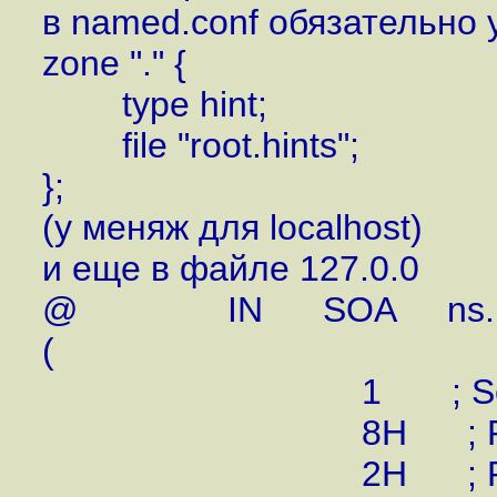
в named.conf обязательно 
zone "." {
type hint;
file "root.hints";
};
(у меняж для localhost)
и еще в файле 127.0.0
@ IN SOA ns.linux.bog
(
1 ; Seri
8H ; Refr
2H ; Ret