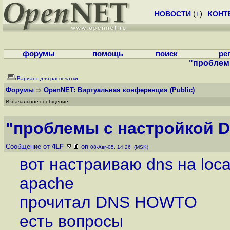
НОВОСТИ
(
+
)
КОНТ
форумы
помощь
поиск
ре
"проблем
Вариант для распечатки
Форумы
OpenNET: Виртуальная конференция
(Public)
Изначальное сообщение
"проблемы с настройкой 
Сообщение от
4LF
on
08-Авг-05, 14:26 (MSK)
вот настраиваю dns на loca
apache
прочитал DNS HOWTO
есть вопросы