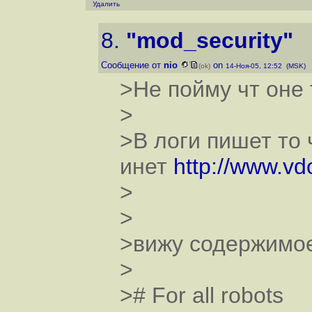
Удалить
8.
"mod_security"
Сообщение от
nio
on
(ok)
14-Ноя-05, 12:52 (MSK)
>Не пойму чт оне 
>
>В логи пишет то 
инет
http://www.vdo
>
>
>вижу содержимо
>
># For all robots