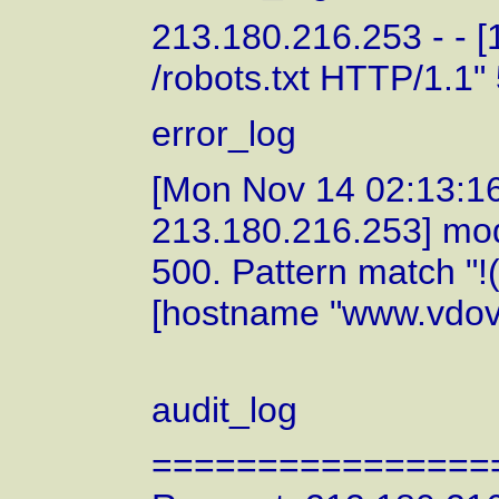
213.180.216.253 - - 
/robots.txt HTTP/1.1"
error_log
[Mon Nov 14 02:13:16 
213.180.216.253] mod
500. Pattern match "
[hostname "www.vdovink
audit_log
================