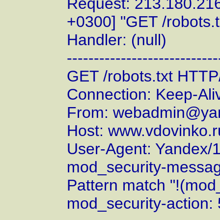
Request: 213.180.216
+0300] "GET /robots.
Handler: (null)
----------------------------
GET /robots.txt HTTP
Connection: Keep-Ali
From: webadmin@yan
Host: www.vdovinko.r
User-Agent: Yandex/1
mod_security-message
Pattern match "!(mod
mod_security-action: