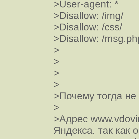
>User-agent: *
>Disallow: /img/
>Disallow: /css/
>Disallow: /msg.ph
>
>
>
>
>Почему тогда не 
>
>Адрес www.vdovin
Яндекса, так как 