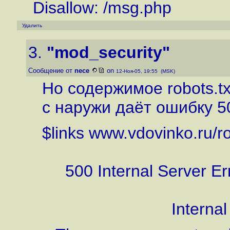
Disallow: /msg.php
Удалить
3.
"mod_security"
Сообщение от
nece
on
12-Ноя-05, 19:55 (MSK)
Но содержимое robots.tx
с наружи даёт ошибку 5
$links www.vdovinko.ru/ro
500 Internal Server Er
Internal Serve