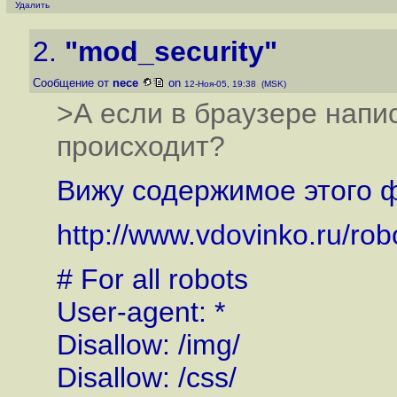
Удалить
2.
"mod_security"
Сообщение от
nece
on
12-Ноя-05, 19:38 (MSK)
>А если в браузере напис
происходит?
Вижу содержимое этого 
http://www.vdovinko.ru/robo
# For all robots
User-agent: *
Disallow: /img/
Disallow: /css/