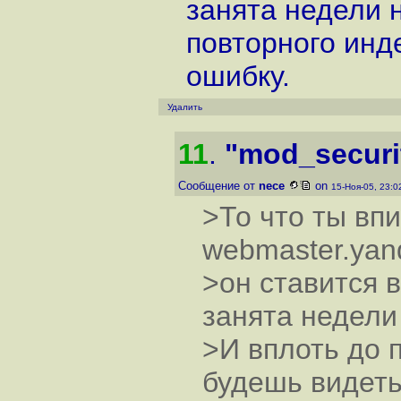
занята недели н
повторного инд
ошибку.
Удалить
11
.
"mod_securi
Сообщение от
nece
on
15-Ноя-05, 23:
>То что ты вп
webmaster.yand
>он ставится 
занята недели
>И вплоть до 
будешь видеть