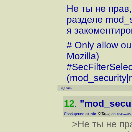
Не ты не прав, 
разделе mod_s
я закоментиров
# Only allow our
Mozilla)
#SecFilterSel
(mod_security|m
Удалить
12
.
"mod_secur
Сообщение от
nio
on
(ok)
18-Ноя-05
>Не ты не пра