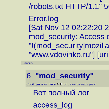
/robots.txt HTTP/1.1" 
Error.log
[Sat Nov 12 02:22:20 20
mod_security: Access 
"!(mod_security|mozil
"www.vdovinko.ru"] [uri 
Удалить
6.
"mod_security"
Сообщение от
nece
on
14-Ноя-05, 02:22 (MSK)
Вот полный лог
access_log