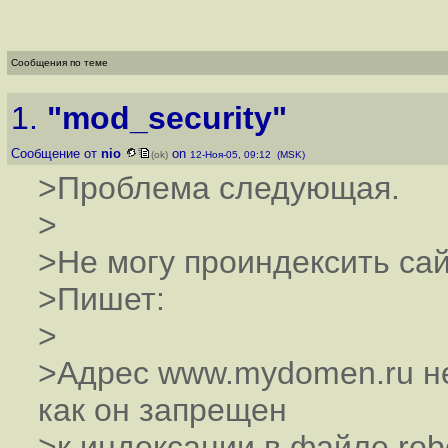
Сообщения по теме
1.
"mod_security"
Сообщение от
nio
on
(ok)
12-Ноя-05, 09:12 (MSK)
>Проблема следующая.
>
>Не могу проиндексить сай
>Пишет:
>
>Адрес www.mydomen.ru не
как он запрещен
>к индексации в файле robo