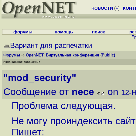
НОВОСТИ
(
+
)
КОНТ
форумы
помощь
поиск
ре
"
Вариант для распечатки
Форумы
OpenNET: Виртуальная конференция
(Public)
Изначальное сообщение
"mod_security"
Сообщение от
nece
on
12-Н
Проблема следующая.
Не могу проиндексить сайт
Пишет: