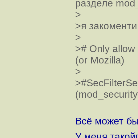
разделе mod_
>
>я закоменти
>
># Only allow 
(or Mozilla)
>
>#SecFilterS
(mod_security|
Всё может бы
У меня такой