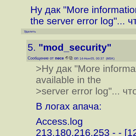
Ну дак "More information
the server error log"...
Удалить
5.
"mod_security"
Сообщение от
nece
on
14-Ноя-05, 00:37 (MSK)
>Ну дак "More informat
available in the
>server error log"... 
В логах апача:
Access.log
213.180.216.253 - - [