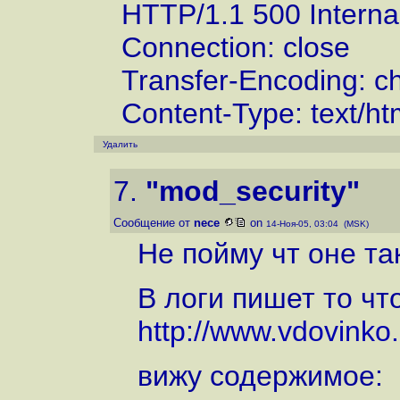
HTTP/1.1 500 Internal
Connection: close
Transfer-Encoding: c
Content-Type: text/ht
Удалить
7.
"mod_security"
Сообщение от
nece
on
14-Ноя-05, 03:04 (MSK)
Не пойму чт оне та
В логи пишет то чт
http://www.vdovinko.
вижу содержимое: