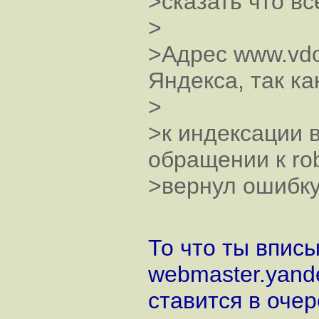
>сказать что вс
>
>Адрес www.vdo
Яндекса, так к
>
>к индексации в
обращении к rob
>вернул ошибку
То что ты впис
webmaster.yande
ставится в оче