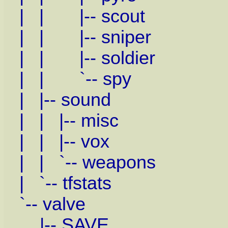
| | |-- scout
| | |-- sniper
| | |-- soldier
| | `-- spy
| |-- sound
| | |-- misc
| | |-- vox
| | `-- weapons
| `-- tfstats
`-- valve
|-- SAVE