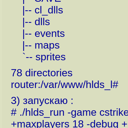
|-- cl_dlls
|-- dlls
|-- events
|-- maps
`-- sprites
78 directories
router:/var/www/hlds_l#
3) запускаю :
# ./hlds_run -game cstrik
+maxplayers 18 -debug +