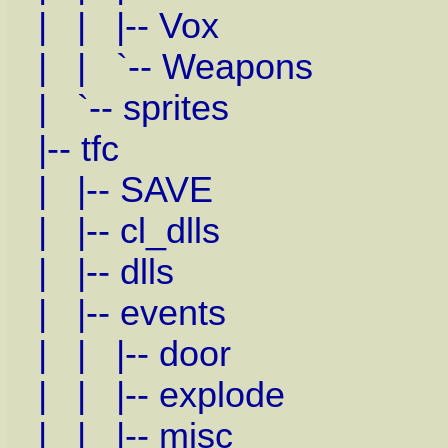
| | |-- Vox
| | `-- Weapons
| `-- sprites
|-- tfc
| |-- SAVE
| |-- cl_dlls
| |-- dlls
| |-- events
| | |-- door
| | |-- explode
| | |-- misc