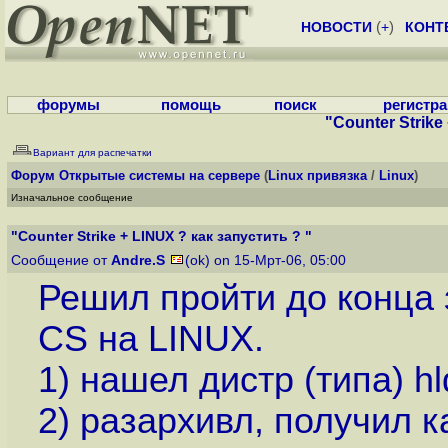
НОВОСТИ
(
+
)
КОНТ
форумы
помощь
поиск
регистр
"Counter Strike
Вариант для распечатки
Форум
Открытые системы на сервере
(
Linux привязка
/
Linux
)
Изначальное сообщение
"Counter Strike + LINUX ? как запустить ? "
Сообщение от
Andre.S
(ok) on 15-Мрт-06, 05:00
Решил пройти до конца 
CS на LINUX.
1) нашел дистр (типа) hld
2) разархивл, получил к