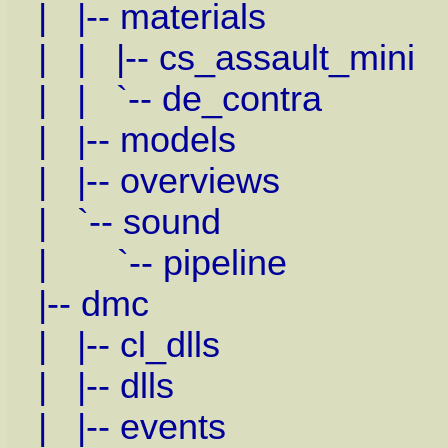
| |-- materials
| | |-- cs_assault_mini
| | `-- de_contra
| |-- models
| |-- overviews
| `-- sound
| `-- pipeline
|-- dmc
| |-- cl_dlls
| |-- dlls
| |-- events