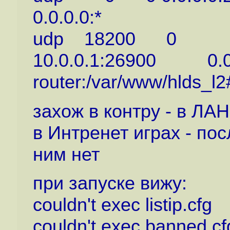
0.0.0.0:* 7435
udp 18200 0
10.0.0.1:26900 
router:/var/www/hlds_l2
захож в контру - в ЛАН
в Интренет играх - по
ним нет
при запуске вижу:
couldn't exec listip.cfg
couldn't exec banned.cf