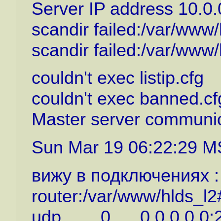
Server IP address 10.0
scandir failed:/var/www
scandir failed:/var/www
couldn't exec listip.cfg
couldn't exec banned.cf
Master server communic
Sun Mar 19 06:22:29 MS
вижу в подключениях :
router:/var/www/hlds_l2#
udp 0 0 0.0.0.