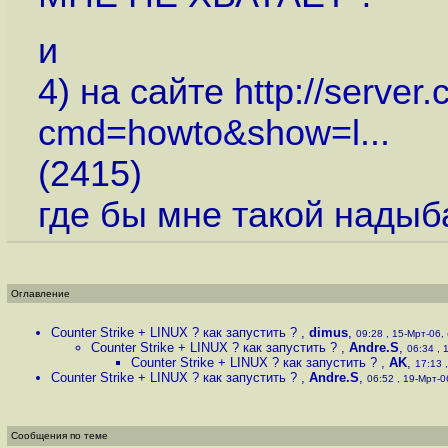
и
4) на сайте
http://server
cmd=howto&show=l...
(2415)
где бы мне такой надыб
Оглавление
Counter Strike + LINUX ? как запустить ?
,
dimus
,
09:28 , 15-Мрт-06, 
Counter Strike + LINUX ? как запустить ?
,
Andre.S
,
06:34 , 
Counter Strike + LINUX ? как запустить ?
,
AK
,
17:13 ,
Counter Strike + LINUX ? как запустить ?
,
Andre.S
,
06:52 , 19-Мрт-06
Сообщения по теме