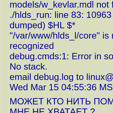
models/w_kevlar.mdl not 
./hlds_run: line 83: 109
dumped) $HL $*
"/var/www/hlds_l/core" is 
recognized
debug.cmds:1: Error in s
No stack.
email debug.log to linux
Wed Mar 15 04:55:36 MS
МОЖЕТ КТО НИТЬ ПО
МНЕ НЕ ХВАТАЕТ ?