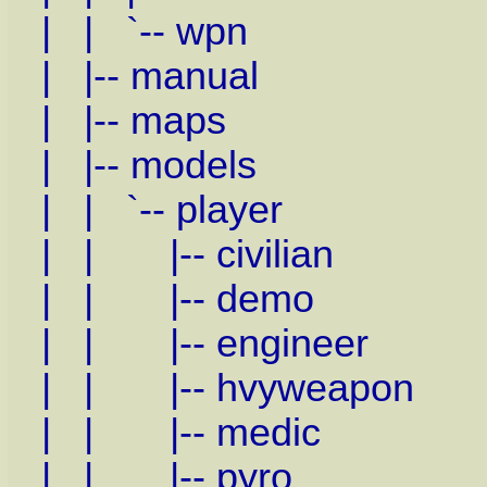
| | `-- wpn
| |-- manual
| |-- maps
| |-- models
| | `-- player
| | |-- civilian
| | |-- demo
| | |-- engineer
| | |-- hvyweapon
| | |-- medic
| | |-- pyro