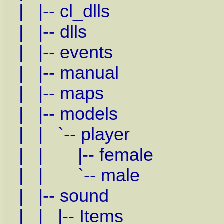
| |-- cl_dlls
| |-- dlls
| |-- events
| |-- manual
| |-- maps
| |-- models
| | `-- player
| | |-- female
| | `-- male
| |-- sound
| | |-- Items