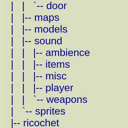
| | `-- door
| |-- maps
| |-- models
| |-- sound
| | |-- ambience
| | |-- items
| | |-- misc
| | |-- player
| | `-- weapons
| `-- sprites
|-- ricochet