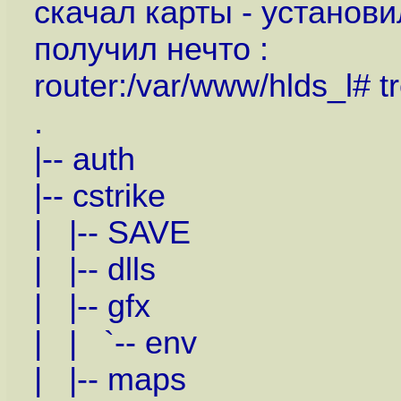
скачал карты - установи
получил нечто :
router:/var/www/hlds_l# t
.
|-- auth
|-- cstrike
| |-- SAVE
| |-- dlls
| |-- gfx
| | `-- env
| |-- maps