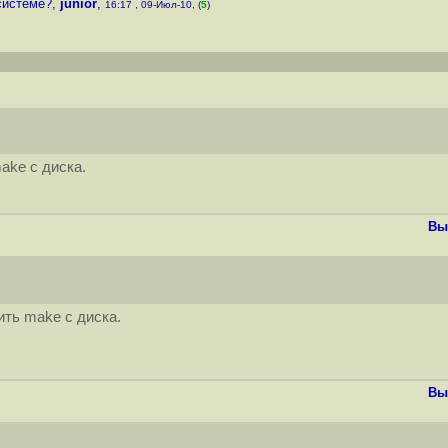
системе?
,
junior
,
16:17 , 09-Июл-10, (
5
)
ake с диска.
Вы
ить make с диска.
Вы