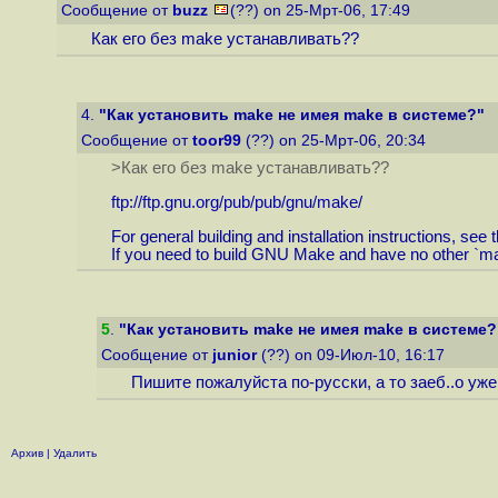
Сообщение от
buzz
(??) on 25-Мрт-06, 17:49
Как его без make устанавливать??
4.
"Как установить make не имея make в системе?"
Сообщение от
toor99
(??) on 25-Мрт-06, 20:34
>Как его без make устанавливать??
ftp://ftp.gnu.org/pub/pub/gnu/make
/
For general building and installation instructions, see 
If you need to build GNU Make and have no other `make
5
.
"Как установить make не имея make в системе?
Сообщение от
junior
(??) on 09-Июл-10, 16:17
Пишите пожалуйста по-русски, а то заеб..о уже
Архив
|
Удалить