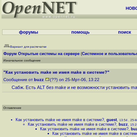
НОВ
форумы
помощь
поиск
Вариант для распечатки
Форум
Открытые системы на сервере
(
Системное и пользователь
Изначальное сообщение
"Как установить make не имея make в системе?"
Сообщение от
buzz
(??) on 25-Мрт-06, 13:22
Сабж. Есть ALT без make и не возможности установить ma
Оглавление
Как установить make не имея make в системе?
,
guest
,
13:54 , 25-М
Как установить make не имея make в системе?
,
buzz
,
15:2
Как установить make не имея make в системе?
,
bu
Как установить make не имея make в систем