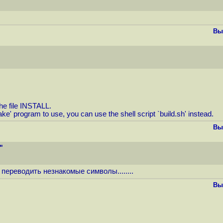
Вы
the file INSTALL.
' program to use, you can use the shell script `build.sh' instead.
Вы
"
 переводить незнакомые символы........
Вы