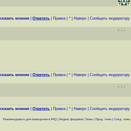
сказать мнение
|
Ответить
|
Правка
|
^
|
Наверх
|
Cообщить модератору
+
–
/
сказать мнение
|
Ответить
|
Правка
|
^
|
Наверх
|
Cообщить модератору
+
–
/
сказать мнение
|
Ответить
|
Правка
|
^
|
Наверх
|
Cообщить модератору
Рекомендовать для помещения в FAQ
|
Индекс форумов
|
Темы
|
Пред. тема
|
След. тема