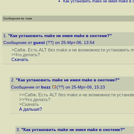
Как установить make не имея make в 
Сообщения по теме
1.
"Как установить make не имея make в системе?"
Сообщение от
guest
(??) on 25-Мрт-06, 13:54
>Сабж. Есть ALT без make и не возможности установить m
>Что делать?
Скачать
2.
"Как установить make не имея make в системе?"
Сообщение от
buzz
(??) on 25-Мрт-06, 15:23
>>Сабж. Есть ALT без make и не возможности установ
>>Что делать?
>Скачать
А дальше?
3.
"Как установить make не имея make в системе?"