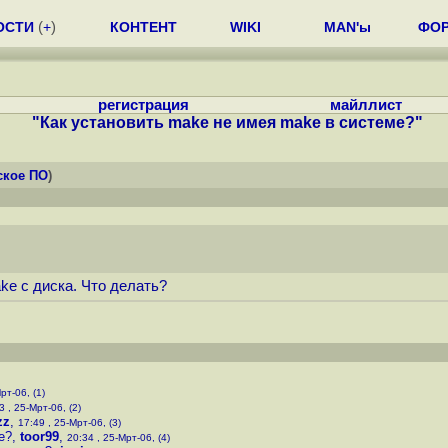
ОСТИ
(
+
)
КОНТЕНТ
WIKI
MAN'ы
ФО
регистрация
майллист
"Как установить make не имея make в системе?"
ское ПО
)
ke с диска. Что делать?
рт-06, (1)
3 , 25-Мрт-06, (2)
zz
,
17:49 , 25-Мрт-06, (3)
е?
,
toor99
,
20:34 , 25-Мрт-06, (4)