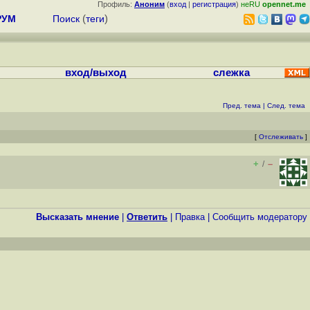
Профиль:
Аноним
(
вход
|
регистрация
)
неRU
opennet.me
РУМ
Поиск
(
теги
)
вход/выход
слежка
Пред. тема
|
След. тема
[
Отслеживать
]
+
–
/
Высказать мнение
|
Ответить
|
Правка
|
Cообщить модератору