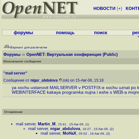
НОВОСТИ
(
+
)
КОНТ
форумы
помощь
поиск
ре
Вариант для распечатки
Форумы
OpenNET: Виртуальная конференция
(Public)
Изначальное сообщение
"mail server"
Сообщение от
nigar_abdulova
(ok) on 15-Авг-06, 15:18
ya xochu ustanovit MAILSERVER v POSTFIX-e xochu uznat po ka
WEBINTERFACE kakaya programka nujna i eshe s WEB-a mojno 
Оглавление
mail server
,
Martin_M
,
15:41 , 15-Авг-06, (1)
mail server
,
nigar_abdulova
,
16:27 , 15-Авг-06, (2)
mail server
,
MoHaX
,
05:02 , 16-Авг-06, (3)