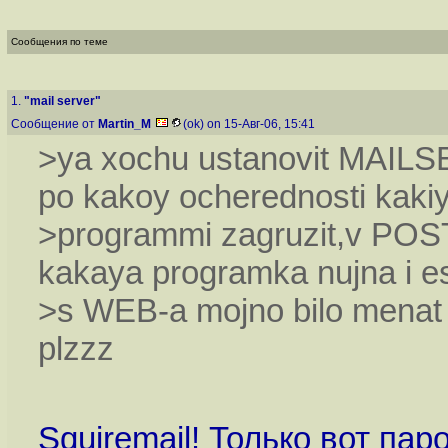
Сообщения по теме
1.
"mail server"
Сообщение от
Martin_M
(ok) on 15-Авг-06, 15:41
>ya xochu ustanovit MAIL
po kakoy ocherednosti kaki
>programmi zagruzit,v P
kakaya programka nujna i e
>s WEB-a mojno bilo mena
plzzz
Squiremail! Только вот пар