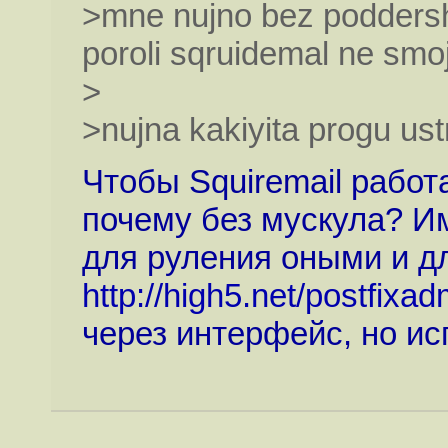
>mne nujno bez podders
poroli sqruidemal ne smo
>
>nujna kakiyita progu ust
Чтобы Squiremail работ
почему без мускула? Им
для руления оными и дл
http://high5.net/postfixad
через интерфейс, но ис