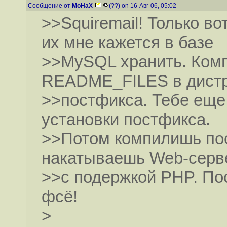
Сообщение от
MoHaX
(??) on 16-Авг-06, 05:02
>>Squiremail! Только во
их мне кажется в базе
>>MySQL хранить. Комп
README_FILES в дист
>>постфикса. Тебе еще 
установки постфикса.
>>Потом компилишь по
накатываешь Web-сер
>>с подержкой PHP. Пос
фсё!
>