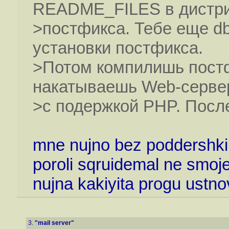
README_FILES в дистр
>постфикса. Тебе еще db
установки постфикса.
>Потом компилишь пост
накатываешь Web-серв
>с подержкой PHP. После
mne nujno bez poddershk
poroli sqruidemal ne smoje
nujna kakiyita progu ustnov
3.
"mail server"