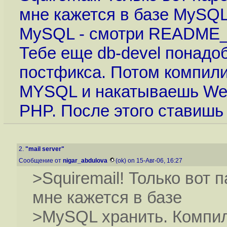
мне кажется в базе MySQL 
MySQL - смотри README_F
Тебе еще db-devel понадоб
постфикса. Потом компил
MYSQL и накатываешь Web
PHP. После этого ставишь 
2.
"mail server"
Сообщение от
nigar_abdulova
(ok) on 15-Авг-06, 16:27
>Squiremail! Только вот п
мне кажется в базе
>MySQL хранить. Компиля