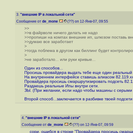
3.
"внешние IP в локальной сети"
Сообщение от
de_mone
(??) on 12-Янв-07, 09:55
>>
>>в файрволе ничего делать не надо
>>пропиши на компах внешние ип, шлюзом поставь вн
>>думаю все заработает
>
>тогда поблема в другом как биллинг будет контролир
>
>не заработало... или руки кривые...
Один из способов...
Просишь провайдера выдать тебе еще один реальный 
На внутреннем интерфейсе ставишь алиасом 82.119.xx
Провайдера просишь смаршрутизировать подсеть 82.11
Раздаешь реальные Ипы внутри сети.
ЗЫ. (При желании, если надо чтобы машины с серыми 
Второй способ...заключается в разбивке твоей подсети
4.
"внешние IP в локальной сети"
Сообщение от
de_mone
(??) on 12-Янв-07, 09:59
сори, ошибся в строке "Провайдера просишь смаршру