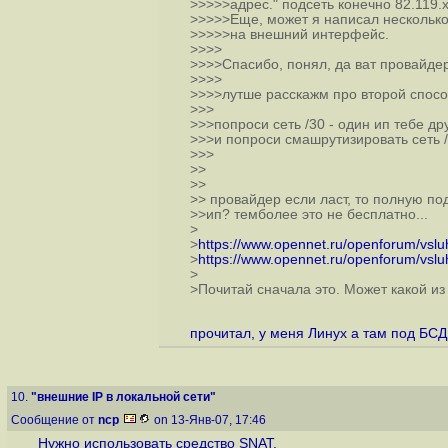
>>>>>адрес." подсеть конечно 82.119.x
>>>>>Еще, может я написал несколько
>>>>>на внешний интерфейс.
>>>>
>>>>Спасибо, понял, да ват провайдер
>>>>
>>>>лутше расскажм про второй спосо
>>>
>>>попроси сеть /30 - один ип тебе д
>>>и попроси смашрутизировать сеть /3
>>>
>>
>>
>> провайдер если ласт, то полную по
>>ип? темболее это не бесплатно...
>
>
https://www.opennet.ru/openforum/vsl
>
https://www.opennet.ru/openforum/vsl
>
>Почитай сначала это. Может какой из
прочитал, у меня Линух а там под БСД 
10.
"внешние IP в локальной сети"
Сообщение от
ncp
on 13-Янв-07, 17:46
Нужно использовать средство SNAT.