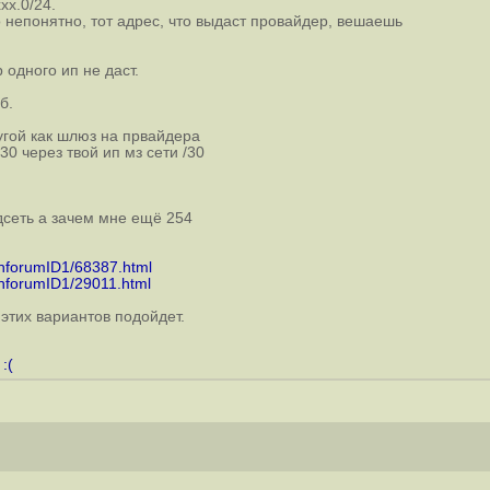
xx.0/24.
 непонятно, тот адрес, что выдаст провайдер, вешаешь
 одного ип не даст.
б.
ругой как шлюз на првайдера
0 через твой ип мз сети /30
дсеть а зачем мне ещё 254
uhforumID1/68387.html
uhforumID1/29011.html
 этих вариантов подойдет.
:(