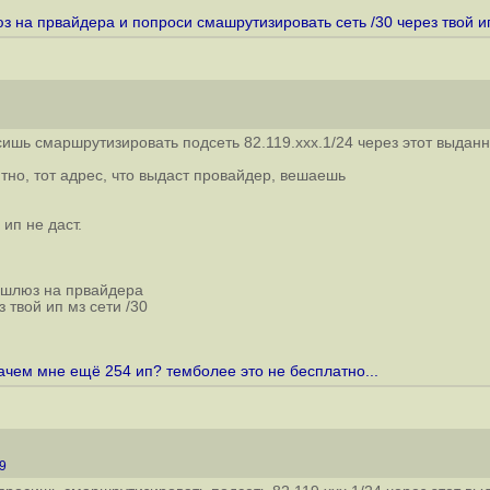
юз на првайдера и попроси смашрутизировать сеть /30 через твой ип
ишь смаршрутизировать подсеть 82.119.xxx.1/24 через этот выдан
но, тот адрес, что выдаст провайдер, вешаешь
ип не даст.
к шлюз на првайдера
 твой ип мз сети /30
зачем мне ещё 254 ип? темболее это не бесплатно...
49