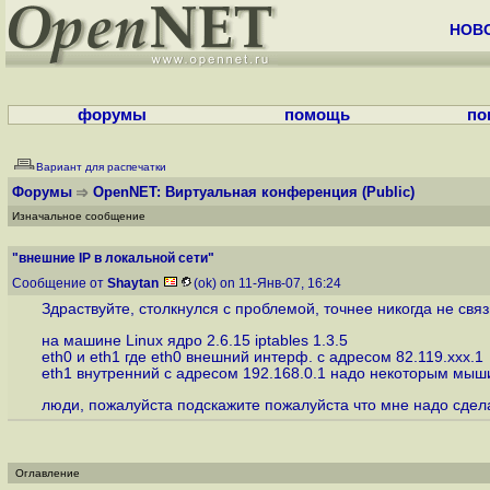
НОВ
форумы
помощь
по
Вариант для распечатки
Форумы
OpenNET: Виртуальная конференция
(Public)
Изначальное сообщение
"внешние IP в локальной сети"
Сообщение от
Shaytan
(ok) on 11-Янв-07, 16:24
Здраствуйте, столкнулся с проблемой, точнее никогда не свя
на машине Linux ядро 2.6.15 iptables 1.3.5
eth0 и eth1 где eth0 внешний интерф. с адресом 82.119.ххх.1
eth1 внутренний с адресом 192.168.0.1 надо некоторым мыши
люди, пожалуйста подскажите пожалуйста что мне надо сделать,
Оглавление