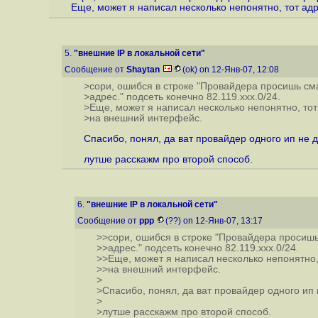
Еще, может я написал несколько непонятно, тот ад
5.
"внешние IP в локальной сети"
Сообщение от
Shaytan
(ok) on 12-Янв-07, 12:08
>сори, ошибся в строке "Провайдера просишь сма
>адрес." подсеть конечно 82.119.xxx.0/24.
>Еще, может я написал несколько непонятно, тот
>на внешний интерфейс.
Спасибо, понял, да ват провайдер одного ип не д
лутше расскажм про второй способ.
6.
"внешние IP в локальной сети"
Сообщение от
ppp
(??) on 12-Янв-07, 13:17
>>сори, ошибся в строке "Провайдера просишь
>>адрес." подсеть конечно 82.119.xxx.0/24.
>>Еще, может я написал несколько непонятно,
>>на внешний интерфейс.
>
>Спасибо, понял, да ват провайдер одного ип 
>
>лутше расскажм про второй способ.