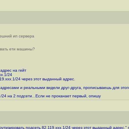
ешний ип сервера
овать ети машины?
адрес на гейт
x.1/24
9.xxx.1/24 через этот выданный адрес.
адресами и реальными видели друг-друга, прописываешь для этого
 /24 на 2 подсети...Если не проканает первый, опишу
тизировать подсеть 82.119.xxx.1/24 через этот выданный адрес." п