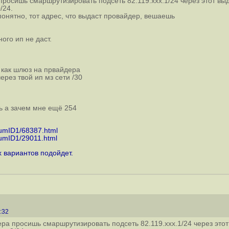
просишь смаршрутизировать подсеть 82.119.xxx.1/24 через этот в
/24.
онятно, тот адрес, что выдаст провайдер, вешаешь
ого ип не даст.
й как шлюз на првайдера
ерез твой ип мз сети /30
ть а зачем мне ещё 254
rumID1/68387.html
rumID1/29011.html
х вариантов подойдет.
6:32
ера просишь смаршрутизировать подсеть 82.119.xxx.1/24 через это