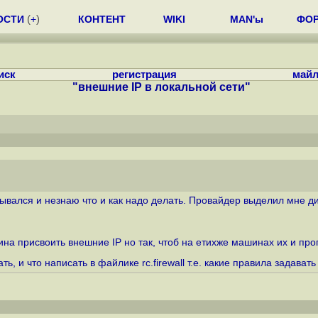
ОСТИ
(
+
)
КОНТЕНТ
WIKI
MAN'ы
ФО
иск
регистрация
майл
"внешние IP в локальной сети"
зывался и незнаю что и как надо делать. Провайдер выделил мне ди
на присвоить внешние IP но так, чтоб на етихже машинах их и про
 и что написать в файлике rc.firewall т.е. какие правила задавать 