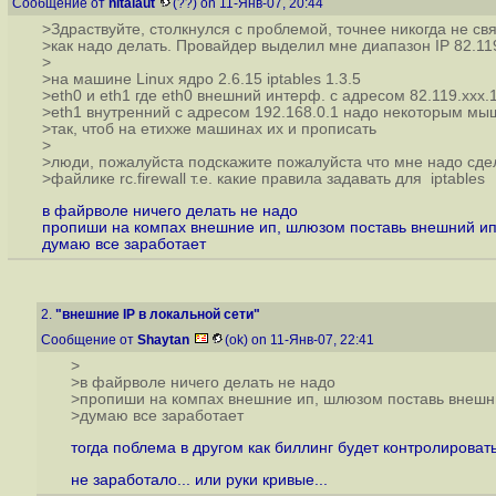
Сообщение от
nitalaut
(??) on 11-Янв-07, 20:44
>Здраствуйте, столкнулся с проблемой, точнее никогда не св
>как надо делать. Провайдер выделил мне диапазон IP 82.119
>
>на машине Linux ядро 2.6.15 iptables 1.3.5
>eth0 и eth1 где eth0 внешний интерф. с адресом 82.119.ххх.
>eth1 внутренний с адресом 192.168.0.1 надо некоторым мы
>так, чтоб на етихже машинах их и прописать
>
>люди, пожалуйста подскажите пожалуйста что мне надо сдел
>файлике rc.firewall т.е. какие правила задавать для iptables
в файрволе ничего делать не надо
пропиши на компах внешние ип, шлюзом поставь внешний ип
думаю все заработает
2.
"внешние IP в локальной сети"
Сообщение от
Shaytan
(ok) on 11-Янв-07, 22:41
>
>в файрволе ничего делать не надо
>пропиши на компах внешние ип, шлюзом поставь внешн
>думаю все заработает
тогда поблема в другом как биллинг будет контролирова
не заработало... или руки кривые...