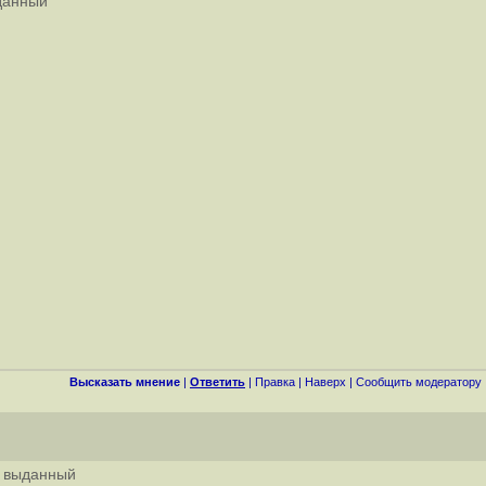
ыданный
Высказать мнение
|
Ответить
|
Правка
|
Наверх
|
Cообщить модератору
т выданный