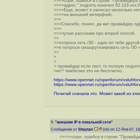
>>>>сори, ошибся в строке "Провайдера 
>>>>адрес." подсеть конечно 82.119.xxx.0
>>>>Еще, может я написал несколько неп
>>>>на внешний интерфейс.
>>>
>>>Спасибо, понял, да ват провайдер одн
>>>
>>>лутше расскажм про второй способ.
>>
>>попроси сеть /30 - один ип тебе друго
>>и попроси смашрутизировать сеть /30 ч
>>
>
>
> провайдер если ласт, то полную подсе
>ип? темболее это не бесплатно...
https://www.opennet.ru/openforum/vsluhfo
https://www.opennet.ru/openforum/vsluhfo
Почитай сначала это. Может какой из эти
9.
"внешние IP в локальной сети"
Сообщение от
Shaytan
(ok) on 12-Янв-07, 1
>>>>>сори, ошибся в строке "Провайд