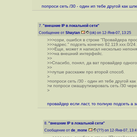
попроси сеть /30 - один ип тебе другой как шл
7.
"внешние IP в локальной сети"
Сообщение от
Shaytan
(ok) on 12-Янв-07, 13:25
>>>сори, ошибся в строке "Провайдера прос
>>>адрес." подсеть конечно 82.119.xxx.0/24.
>>>Еще, может я написал несколько непонят
>>>на внешний интерфейс.
>>
>>Спасибо, понял, да ват провайдер одного 
>>
>>лутше расскажм про второй способ.
>
>попроси сеть /30 - один ип тебе другой ка
>и попроси смашрутизировать сеть /30 через
>
провайдер если ласт, то полную подсеть а 
8.
"внешние IP в локальной сети"
Сообщение от
de_mone
(??) on 12-Янв-07, 13: