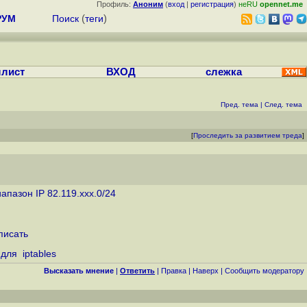
Профиль:
Аноним
(
вход
|
регистрация
)
неRU
opennet.me
РУМ
Поиск
(
теги
)
лист
ВХОД
слежка
Пред. тема
|
След. тема
[
Проследить за развитием треда
]
апазон IP 82.119.xxx.0/24
писать
для iptables
Высказать мнение
|
Ответить
|
Правка
|
Наверх
|
Cообщить модератору