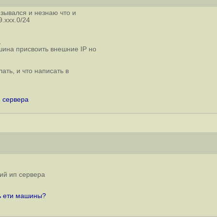
язывался и незнаю что и
.xxx.0/24
1
шина присвоить внешние IP но
ать, и что написать в
 сервера
ий ип сервера
ть ети машины?