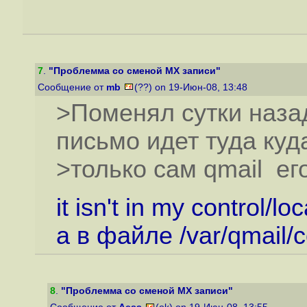
7
.
"Проблемма со сменой MX записи"
Сообщение от
mb
(??) on 19-Июн-08, 13:48
>Поменял сутки наза
письмо идет туда куд
>только сам qmail ег
it isn't in my control/loca
а в файле /var/qmail/co
8
.
"Проблемма со сменой MX записи"