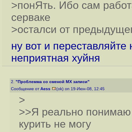
>понЯть. Ибо сам работ
серваке
>осталси от предыдущег
ну вот и переставляйте н
неприятная хуйня
2.
"Проблемма со сменой MX записи"
Сообщение от
Aess
(ok) on 19-Июн-08, 12:45
>
>>Я реально понимаю 
курить не могу