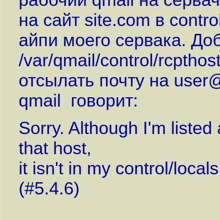
рабочий qmail на серва
на сайт site.com в сont
айпи моего сервака. Доба
/var/qmail/control/rcptho
отсылать почту на user@
qmail говорит:
Sorry. Although I'm listed
that host,
it isn't in my control/locals 
(#5.4.6)