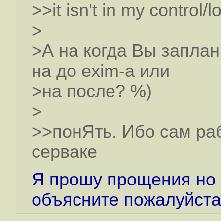
>>it isn't in my control/lo
>
>А на когда Вы заплан
на до exim-а или
>на после? %)
>
>>понЯть. Ибо сам раб
серваке
Я прошу прощения но 
объясните пожалуйста