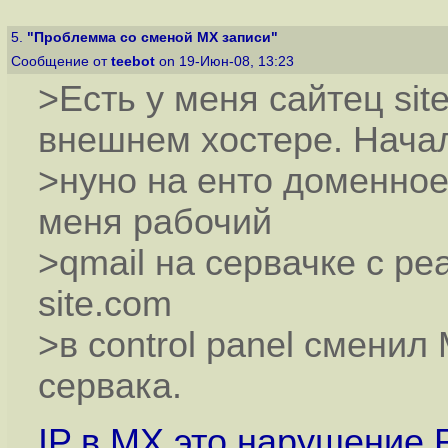
5.
"Проблемма со сменой MX записи"
Сообщение от
teebot
on 19-Июн-08, 13:23
>Есть у меня сайтец si
внешнем хостере. Нача
>нуно на енто доменное
меня рабочий
>qmail на сервачке с ре
site.com
>в сontrol panel сменил
сервака.
IP в MX это нарушение