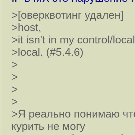
>[оверквотинг удален]
>host,
>it isn't in my control/locals
>local. (#5.4.6)
>
>
>
>
>Я реально понимаю что
курить не могу