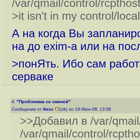
/var/qmail/control/rcpthos
>it isn't in my control/local
А на когда Вы запланиро
на до exim-а или на пос
>понЯть. Ибо сам работ
серваке
4.
"Проблемма со сменой"
Сообщение от
Aess
(ok) on 19-Июн-08, 13:08
>>Добавил в /var/qmail
/var/qmail/control/rcpth