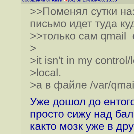
Сообщение от
Aess
(ok) on 19-Июн-08, 13:55
>>Поменял сутки на
письмо идет туда ку
>>только сам qmail 
>
>it isn't in my control/l
>local.
>а в файле /var/qmail
Уже дошол до ентого
просто сижу над бал
както мозк уже в др