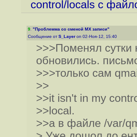
control/locals с фай
9
.
"Проблемма со сменой MX записи"
Сообщение от
S_Layer
on 02-Ноя-12, 15:40
>>>Поменял сутки 
обновились. письмо
>>>только сам qmai
>>
>>it isn't in my contro
>>local.
>>а в файле /var/qma
> Уже дошол до ент