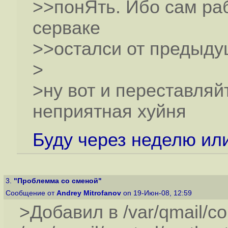
>>понЯть. Ибо сам раб
серваке
>>осталси от предыду
>
>ну вот и переставляйт
неприятная хуйня
Буду через неделю или
3.
"Проблемма со сменой"
Сообщение от
Andrey Mitrofanov
on 19-Июн-08, 12:59
>Добавил в /var/qmail/co