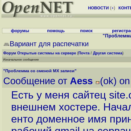
НОВОСТИ
(
+
)
КОНТ
форумы
помощь
поиск
регистр
"Проблемма
Вариант для распечатки
Форум
Открытые системы на сервере
(
Почта
/
Другая система
)
Изначальное сообщение
"Проблемма со сменой MX записи"
Сообщение от
Aess
(ok) o
Есть у меня сайтец sit
внешнем хостере. Начал
енто доменное имя прин