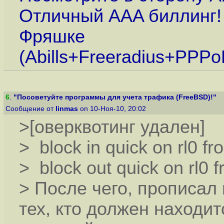
Отличный AAA биллинг! 
Фряшке
(Abills+Freeradius+PPPo
6
.
"Посоветуйте программы для учета трафика (FreeBSD)!"
Сообщение от
linmas
on 10-Ноя-10, 20:02
>[оверквотинг удален]
> block in quick on rl0 f
> block out quick on rl0 
> После чего, прописал
тех, кто должен находит