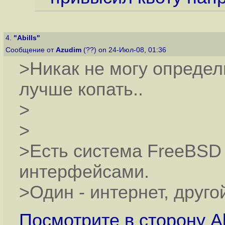
4.
"Abills"
Сообщение от
Azudim
(??) on 24-Июл-08, 01:36
>Никак не могу определи
лучше копать..
>
>
>Есть система FreeBSD
интерфейсами.
>Один - интернет, друго
Посмотрите в сторону Abil