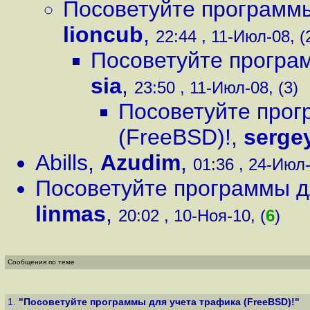
Посоветуйте программы
lioncub
,
22:44 , 11-Июл-08, (
Посоветуйте програм
sia
,
23:50 , 11-Июл-08, (3)
Посоветуйте прог
(FreeBSD)!
,
serge
Abills
,
Azudim
,
01:36 , 24-Июл-
Посоветуйте программы д
linmas
,
20:02 , 10-Ноя-10, (
6
)
Сообщения по теме
1.
"Посоветуйте программы для учета трафика (FreeBSD)!"