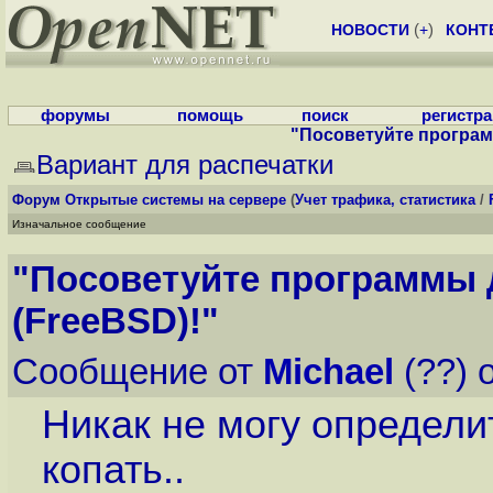
НОВОСТИ
(
+
)
КОНТ
форумы
помощь
поиск
регистр
"Посоветуйте програм
Вариант для распечатки
Форум
Открытые системы на сервере
(
Учет трафика, статистика
/
Изначальное сообщение
"Посоветуйте программы 
(FreeBSD)!"
Сообщение от
Michael
(??) 
Никак не могу определит
копать..