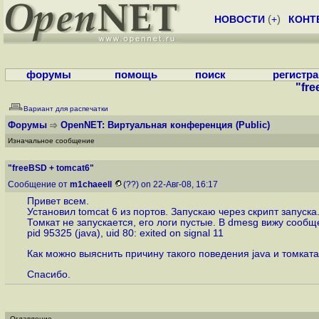
НОВОСТИ
(
+
)
КОНТ
форумы
помощь
поиск
регистр
"fre
Вариант для распечатки
Форумы
OpenNET: Виртуальная конференция
(Public)
Изначальное сообщение
"freeBSD + tomcat6"
Сообщение от
m1chaeell
(??) on 22-Авг-08, 16:17
Привет всем.
Установил tomcat 6 из портов. Запускаю через скрипт запуска
Томкат не запускается, его логи пустые. В dmesg вижу сооб
pid 95325 (java), uid 80: exited on signal 11
Как можно выяснить причину такого поведения java и томкат
Спасибо.
Оглавление