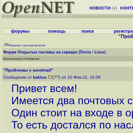
НОВОСТИ
(
+
)
КОНТ
форумы
помощь
поиск
регистр
"Проб
Вариант для распечатки
Форум
Открытые системы на сервере
(
Почта
/
Linux
)
Изначальное сообщение
"Проблемы с sendmail"
Сообщение от
kaktus
(??) on 15-Фев-11, 16:09
Привет всем!
Имеется два почтовых се
Один стоит на входе в о
То есть достался по на