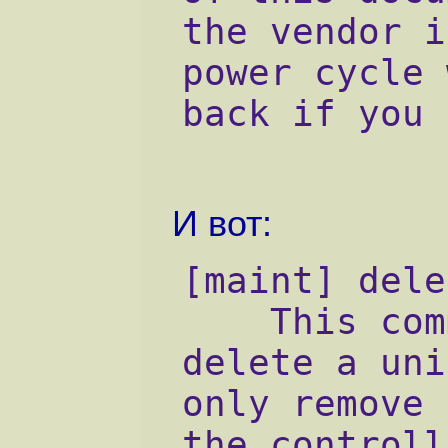
the vendor i
power cycle 
back if you 
И вот:
[maint] dele
    This com
delete a uni
only remove 
the controll