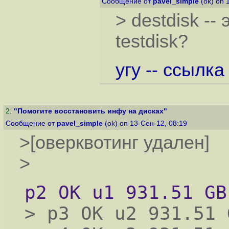
Сообщение от
pavel_simple
(ok) on 
> destdisk --
testdisk?
угу -- ссылк
2
.
"Помогите восстановить инфу на дисках"
Сообщение от
pavel_simple
(ok) on 13-Сен-12, 08:19
>[оверквотинг удален]
>
p2 OK u1 931.51 GB
> p3 OK u2 931.51 