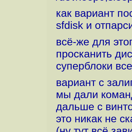
как вариант по
sfdisk и отпарс
всё-же для это
просканить дис
суперблоки все
вариант с залип
мы дали команд
дальше с винто
это никак не с
(ну тут всё за